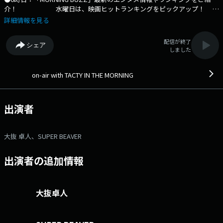
介！ 水曜日は、映画ヒットランキングをピックアップ！
●6時30分頃・8時台：初夏に聴きたい Mrs. GREEN APPLE の曲 TOP3カウ
詳細情報を見る
ントダウン ●7時台：SUPER BEAVERからメッセー
ジ！ ●8時台：10 minutes 「平成夏ソング
配信が終了
シェア
MIX」 RUSH BALL 2026 チケット先行受付を実施！ ●9時台： サ
しました
ラヤ CHERRS FOR YOUR LIFE ●10時台：JR西日本「WEST
NAVISTATION」 あなたの「熊本・鹿児島のおすすめスポッ
ト」を教えてください！ 旅行券1万円分のプレゼント(1名)&
on-air with TACTY IN THE MORNING
旅のお供に聴きたい曲Mixも～！ e-Topiのコーナーは、映
画「Michael/マイケル」をご紹介 ⇒番組HPはコチラ ⇒リクエ
スト・メッセージはコチラ ⇒twitterハッシュタグは「#fm802」
出演者
⇒twitterアカウントは「@fm802_pr」 ⇒facebookページはコチラ
大抜 卓人、SUPER BEAVER
出演者の追加情報
大抜卓人