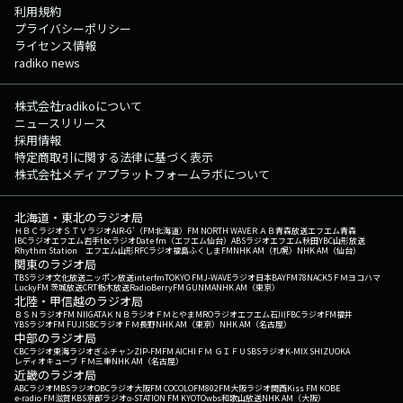
利用規約
プライバシーポリシー
ライセンス情報
radiko news
株式会社radikoについて
ニュースリリース
採用情報
特定商取引に関する法律に基づく表示
株式会社メディアプラットフォームラボについて
北海道・東北のラジオ局
ＨＢＣラジオ
ＳＴＶラジオ
AIR-G'（FM北海道）
FM NORTH WAVE
ＲＡＢ青森放送
エフエム青森
IBCラジオ
エフエム岩手
tbcラジオ
Date fm（エフエム仙台）
ABSラジオ
エフエム秋田
YBC山形放送
Rhythm Station エフエム山形
RFCラジオ福島
ふくしまFM
NHK AM（札幌）
NHK AM（仙台）
関東のラジオ局
TBSラジオ
文化放送
ニッポン放送
interfm
TOKYO FM
J-WAVE
ラジオ日本
BAYFM78
NACK5
ＦＭヨコハマ
LuckyFM 茨城放送
CRT栃木放送
RadioBerry
FM GUNMA
NHK AM（東京）
北陸・甲信越のラジオ局
ＢＳＮラジオ
FM NIIGATA
ＫＮＢラジオ
ＦＭとやま
MROラジオ
エフエム石川
FBCラジオ
FM福井
YBSラジオ
FM FUJI
SBCラジオ
ＦＭ長野
NHK AM（東京）
NHK AM（名古屋）
中部のラジオ局
CBCラジオ
東海ラジオ
ぎふチャン
ZIP-FM
FM AICHI
ＦＭ ＧＩＦＵ
SBSラジオ
K-MIX SHIZUOKA
レディオキューブ ＦＭ三重
NHK AM（名古屋）
近畿のラジオ局
ABCラジオ
MBSラジオ
OBCラジオ大阪
FM COCOLO
FM802
FM大阪
ラジオ関西
Kiss FM KOBE
e-radio FM滋賀
KBS京都ラジオ
α-STATION FM KYOTO
wbs和歌山放送
NHK AM（大阪）