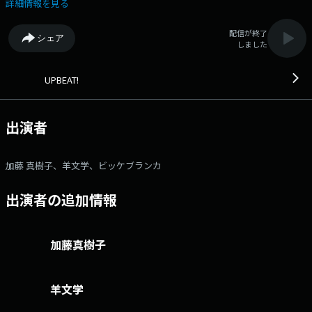
パーに彩っていきます☆ 今週のUPBEAT!は、FIFAワールドかプ2026の
詳細情報を見る
開幕に先駆け、 音楽の祭典「UPBEAT!CUP」を開催！ 毎日日替わりで1
アーティストのリクエストNO.1ソングを決定！ それを決めるのはあなた
配信が終了
シェア
の投票！ 今日は、【 back number 】のリクエストNO.1ソングを大募
しました
集！ 投票に参加していただいた全ての方の中から抽選で2名の方に
「Uber Eats ギフトカード 5000円分」をプレゼント♪ ▼11時台～
【 BE:FIRST 】FM802 MEET THE WORLD BEAT 2026 直筆サイン入りTシャ
UPBEAT!
ツをプレゼント!(^^)! ▼12時台 【沢井製薬HeartfulVoice】 今週は
「アーティストいただきますWEEK」 日替わりでアーティストが「いた
だきますの合図」と「元気の出るごはん」を教えてくれます♪ 今日は、
出演者
【 羊文学 】が登場！ ランチタイムの最後には「ごちそうさま」の合図
もあります◎ ▼13時台 【叶いやすいようび】 こうなりたい！こ
れをしたい！という“願い”をここで宣言することで、 有言実行を目指す
加藤 真樹子、羊文学、ビッケブランカ
& 願掛けの場所に使ってもらおう！というコーナー♪ 今日は、【 ビ
ッケブランカ 】さんが叶えたいことを宣言！ ⇒番組HPはコチ
出演者の追加情報
ラ ⇒リクエスト・メッセージはコチラ ⇒twitterハッシュタグは
「#fm802」 ⇒twitterアカウントは「@fm802_pr」 ⇒facebookペー
ジはコチラ
加藤真樹子
羊文学