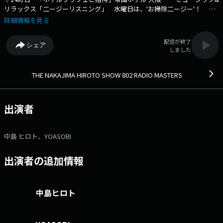
リラックス「二ージーリスニング」 水曜日は、'お掃除二ージー'！
▽16時台 「ヒロトお気に入りのブランドアイテムプレゼント」UNBY
詳細情報を見る
「アイラキ(I Like It)」 「キッザニア甲子園 HAPPY STATION」
「餃子の王将 Share the passion」 毎日何かに'情熱'を持って頑張ってい
配信が終了
シェア
る、そんなあなたのメッセージとリクエストを大募集！ 餃子の王将
しました
Share the passion ステッカー & お食事券のプレゼントもあります！ あ
なたの好きな餃子の王将のメニューも一緒に送ってください。 ▽17
時台 「MUSIC MATE」今日は、韓国のMUSIC MATEが登場！
THE NAKAJIMA HIROTO SHOW 802 RADIO MASTERS
「Happy Hour リクエスト」キッザニア甲子園 招待チケットをプレゼン
ト！ 「スターびっくりマル秘報告」YOASOBI Ayaseが登場！
リクエスト・メッセージの受付は、「funky802.com」♪ ⇒番
出演者
組HPはコチラ ⇒リクエスト・メッセージはコチラ ⇒twitterハッシュ
タグは「#fm802」 ⇒twitterアカウントは「@fm802_pr」
⇒facebookページはコチラ
中島 ヒロト、YOASOBI
出演者の追加情報
中島ヒロト