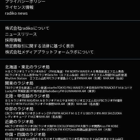
プライバシーポリシー
ライセンス情報
radiko news
株式会社radikoについて
ニュースリリース
採用情報
特定商取引に関する法律に基づく表示
株式会社メディアプラットフォームラボについて
北海道・東北のラジオ局
ＨＢＣラジオ
ＳＴＶラジオ
AIR-G'（FM北海道）
FM NORTH WAVE
ＲＡＢ青森放送
エフエム青森
IBCラジオ
エフエム岩手
tbcラジオ
Date fm（エフエム仙台）
ABSラジオ
エフエム秋田
YBC山形放送
Rhythm Station エフエム山形
RFCラジオ福島
ふくしまFM
NHK AM（札幌）
NHK AM（仙台）
関東のラジオ局
TBSラジオ
文化放送
ニッポン放送
interfm
TOKYO FM
J-WAVE
ラジオ日本
BAYFM78
NACK5
ＦＭヨコハマ
LuckyFM 茨城放送
CRT栃木放送
RadioBerry
FM GUNMA
NHK AM（東京）
北陸・甲信越のラジオ局
ＢＳＮラジオ
FM NIIGATA
ＫＮＢラジオ
ＦＭとやま
MROラジオ
エフエム石川
FBCラジオ
FM福井
YBSラジオ
FM FUJI
SBCラジオ
ＦＭ長野
NHK AM（東京）
NHK AM（名古屋）
中部のラジオ局
CBCラジオ
東海ラジオ
ぎふチャン
ZIP-FM
FM AICHI
ＦＭ ＧＩＦＵ
SBSラジオ
K-MIX SHIZUOKA
レディオキューブ ＦＭ三重
NHK AM（名古屋）
近畿のラジオ局
ABCラジオ
MBSラジオ
OBCラジオ大阪
FM COCOLO
FM802
FM大阪
ラジオ関西
Kiss FM KOBE
e-radio FM滋賀
KBS京都ラジオ
α-STATION FM KYOTO
wbs和歌山放送
NHK AM（大阪）
中国・四国のラジオ局
BSSラジオ
エフエム山陰
ＲＳＫラジオ
ＦＭ岡山
RCCラジオ
広島FM
ＫＲＹ山口放送
エフエム山口