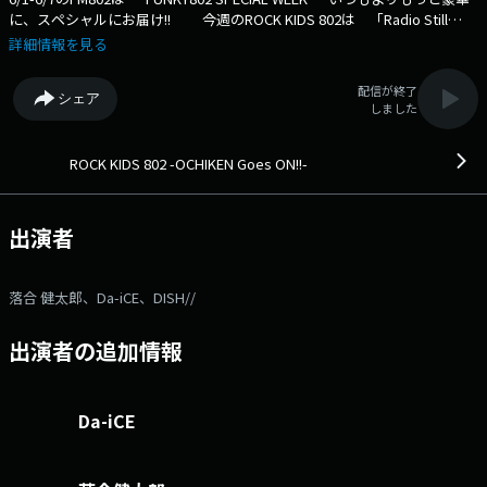
に、スペシャルにお届け!! 今週のROCK KIDS 802は 「Radio Still
Matters ?TRUST “5R”?」と題して 5つの”R”をキーワードに、ラジオに
詳細情報を見る
ついて語り合います！ 水曜日の'R'は・・・'RELATION' ワクワクす
る ラジオとの“関係性”をテーマにお届け。 -- 22時台 -- ▽ コメ
配信が終了
シェア
ント出演：DISH// 5/23(土)万博記念公園で開催した 「MEET THE
しました
WORLD BEAT 2026」で収録!! DISH// が思う、ラジオ×'RELATION'につ
いてのコメント & MEET THE WORLD BEAT 感想＆ライブ音源も
O.A！ -- 23時台 -- ▽ レギュラーDJ : Da-iCE 花村想太がお
ROCK KIDS 802 -OCHIKEN Goes ON!!-
届けする レギュラーコーナー「 Back to the Block 」！ ロゴステッカ
ーもプレゼント中!! 応募の際は、'プレゼントを希望する' にチェックを入
れ、 住所・名前など必要事項の記入を お忘れなく！
出演者
・・・・ DJ 落合健太郎が12時ちょっと前まで生放送！ あなた
からの リクエスト&メッセージ おまちしてます！ ⇒番組HPは
コチラ ⇒リクエスト・メッセージはコチラ ⇒twitterハッシュタグは
落合 健太郎、Da-iCE、DISH//
「#fm802」 ⇒twitterアカウントは「@fm802_pr」 ⇒facebookペー
ジはコチラ
出演者の追加情報
Da-iCE