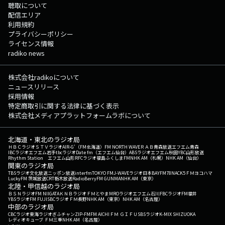
聴取について
配信エリア
利用規約
プライバシーポリシー
ライセンス情報
radiko news
株式会社radikoについて
ニュースリリース
採用情報
特定商取引に関する法律に基づく表示
株式会社メディアプラットフォームラボについて
北海道・東北のラジオ局
ＨＢＣラジオ
ＳＴＶラジオ
AIR-G'（FM北海道）
FM NORTH WAVE
ＲＡＢ青森放送
エフエム青森
IBCラジオ
エフエム岩手
tbcラジオ
Date fm（エフエム仙台）
ABSラジオ
エフエム秋田
YBC山形放送
Rhythm Station エフエム山形
RFCラジオ福島
ふくしまFM
NHK AM（札幌）
NHK AM（仙台）
関東のラジオ局
TBSラジオ
文化放送
ニッポン放送
interfm
TOKYO FM
J-WAVE
ラジオ日本
BAYFM78
NACK5
ＦＭヨコハマ
LuckyFM 茨城放送
CRT栃木放送
RadioBerry
FM GUNMA
NHK AM（東京）
北陸・甲信越のラジオ局
ＢＳＮラジオ
FM NIIGATA
ＫＮＢラジオ
ＦＭとやま
MROラジオ
エフエム石川
FBCラジオ
FM福井
YBSラジオ
FM FUJI
SBCラジオ
ＦＭ長野
NHK AM（東京）
NHK AM（名古屋）
中部のラジオ局
CBCラジオ
東海ラジオ
ぎふチャン
ZIP-FM
FM AICHI
ＦＭ ＧＩＦＵ
SBSラジオ
K-MIX SHIZUOKA
レディオキューブ ＦＭ三重
NHK AM（名古屋）