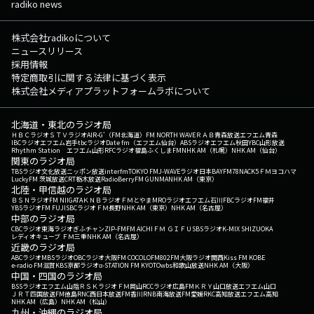
radiko news
株式会社radikoについて
ニュースリリース
採用情報
特定商取引に関する法律に基づく表示
株式会社メディアプラットフォームラボについて
北海道・東北のラジオ局
ＨＢＣラジオ
ＳＴＶラジオ
AIR-G'（FM北海道）
FM NORTH WAVE
ＲＡＢ青森放送
エフエム青森
IBCラジオ
エフエム岩手
tbcラジオ
Date fm（エフエム仙台）
ABSラジオ
エフエム秋田
YBC山形放送
Rhythm Station エフエム山形
RFCラジオ福島
ふくしまFM
NHK AM（札幌）
NHK AM（仙台）
関東のラジオ局
TBSラジオ
文化放送
ニッポン放送
interfm
TOKYO FM
J-WAVE
ラジオ日本
BAYFM78
NACK5
ＦＭヨコハマ
LuckyFM 茨城放送
CRT栃木放送
RadioBerry
FM GUNMA
NHK AM（東京）
北陸・甲信越のラジオ局
ＢＳＮラジオ
FM NIIGATA
ＫＮＢラジオ
ＦＭとやま
MROラジオ
エフエム石川
FBCラジオ
FM福井
YBSラジオ
FM FUJI
SBCラジオ
ＦＭ長野
NHK AM（東京）
NHK AM（名古屋）
中部のラジオ局
CBCラジオ
東海ラジオ
ぎふチャン
ZIP-FM
FM AICHI
ＦＭ ＧＩＦＵ
SBSラジオ
K-MIX SHIZUOKA
レディオキューブ ＦＭ三重
NHK AM（名古屋）
近畿のラジオ局
ABCラジオ
MBSラジオ
OBCラジオ大阪
FM COCOLO
FM802
FM大阪
ラジオ関西
Kiss FM KOBE
e-radio FM滋賀
KBS京都ラジオ
α-STATION FM KYOTO
wbs和歌山放送
NHK AM（大阪）
中国・四国のラジオ局
BSSラジオ
エフエム山陰
ＲＳＫラジオ
ＦＭ岡山
RCCラジオ
広島FM
ＫＲＹ山口放送
エフエム山口
ＪＲＴ四国放送
FM徳島
RNC西日本放送
FM香川
RNB南海放送
FM愛媛
RKC高知放送
エフエム高知
NHK AM（広島）
NHK AM（松山）
九州・沖縄のラジオ局