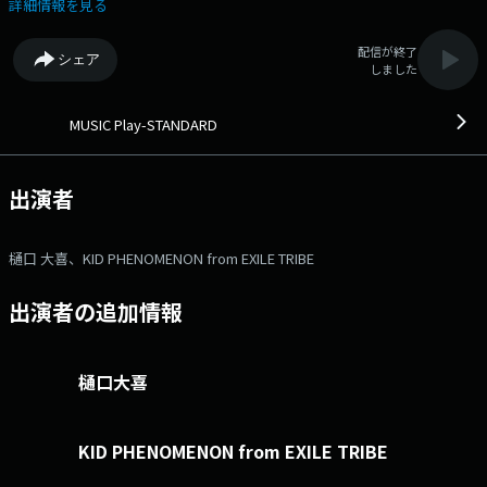
GORILLA HALL OSAKAのライブ情報を毎日ピックアップ、FM802 DJ’Sが
詳細情報を見る
週替わりでご案内します。 今週ピックアップするアーティストは
「KID PHENOMENON from EXILE TRIBE」 KID PHENOMENON from EXILE
配信が終了
シェア
TRIBE が毎日登場し、 ライブにまつわる話をしてくれます♪ 【コメ
しました
ント出演】 6/1(月)～6/5(金)・・・KID PHENOMENON from EXILE
TRIBE GRILLA HALL OSAKA：https://gorillahall.jp/ イープラス：
https://eplus.jp/ ⇒番組HPはコチラ ⇒リクエスト・メッセー
MUSIC Play-STANDARD
ジはコチラ ⇒twitterハッシュタグは「#fm802」 ⇒twitterアカウント
は「@fm802_pr」 ⇒facebookページはコチラ
出演者
樋口 大喜、KID PHENOMENON from EXILE TRIBE
出演者の追加情報
樋口大喜
KID PHENOMENON from EXILE TRIBE