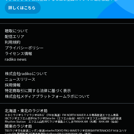
詳しくはこちら
聴取について
配信エリア
利用規約
プライバシーポリシー
ライセンス情報
radiko news
株式会社radikoについて
ニュースリリース
採用情報
特定商取引に関する法律に基づく表示
株式会社メディアプラットフォームラボについて
北海道・東北のラジオ局
ＨＢＣラジオ
ＳＴＶラジオ
AIR-G'（FM北海道）
FM NORTH WAVE
ＲＡＢ青森放送
エフエム青森
IBCラジオ
エフエム岩手
tbcラジオ
Date fm（エフエム仙台）
ABSラジオ
エフエム秋田
YBC山形放送
Rhythm Station エフエム山形
RFCラジオ福島
ふくしまFM
NHK AM（札幌）
NHK AM（仙台）
関東のラジオ局
TBSラジオ
文化放送
ニッポン放送
interfm
TOKYO FM
J-WAVE
ラジオ日本
BAYFM78
NACK5
ＦＭヨコハマ
LuckyFM 茨城放送
CRT栃木放送
RadioBerry
FM GUNMA
NHK AM（東京）