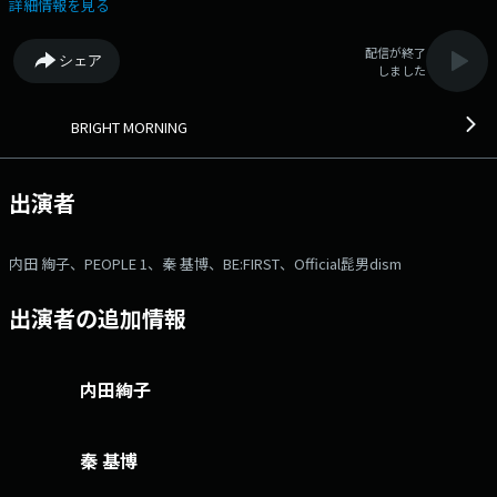
ちしていますよ～♪ ☆FM802 BRIGHT MORNING 6/5(金)メニュー☆
詳細情報を見る
●6時台：【Official 髭男 dism】からモーニングメッセージが到着！ ●7
時台：【なな金プレゼント】マカロニえんぴつサイン入りグッズをプレゼ
配信が終了
シェア
ント！ ●8時台①：【BE:FIRST】からモーニングメッセージ到着！ ●8
しました
時台②：【Joshin Cheer Up】サッカー応援ソング2曲でニコイチ！ ●9
時台：【KANPY HAPPY JAM】PEOPLE1 ゲストで登場♪ ●10時台：【ワ
コーレMusic Closet】今日は SHISHAMO あなたの選ぶ SHISHAMO の1曲
BRIGHT MORNING
とその思い出をメッセージに書いて送ってね♪ ●11時台①：ファミ
リーマート POP UP LIFE メッセージを送ってくれてリクエストがかかっ
た中から 3名 には 「ファミペイギフト 2000円分」をプレゼント！
出演者
＼Ｘ(旧Twitter)でもプレゼント中／ 「#ファミマ802」をつけてファミマ
に関する投稿をしてね♪ ●11時台② 【秦 基博】から秦通信簿が届
きます！ 秦さんの2026年上半期はいかに！！ ⇒番組HP
内田 絢子、PEOPLE 1、秦 基博、BE:FIRST、Official髭男dism
はコチラ ⇒リクエスト・メッセージはコチラ ⇒twitterハッシュタグは
「#fm802」 ⇒twitterアカウントは「@fm802_pr」 ⇒facebookペー
出演者の追加情報
ジはコチラ
内田絢子
秦 基博