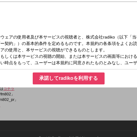
金）20:00～21:00
 FANTASTIC FUTURE
プアップする1時間をお送りします。大阪出身・中島颯太（FANTASTICS）がDJ
承諾してradikoを利用する
は
コチラ
fm802」
m802_pr」
ラ