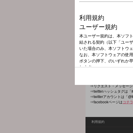
放送局
放送時間
2026年6月5日（
番組名
DESIGN YOUR
金曜日の夜、気持ちがジャン
⇒番組HPは
コチラ
⇒リクエスト・メッセージ
⇒twitterハッシュタグは「#
⇒twitterアカウントは「@f
⇒facebookページは
コチ
利用規約