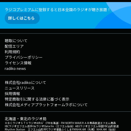
ラジコプレミアムに登録すると日本全国のラジオが聴き放題！
詳しくはこちら
聴取について
配信エリア
利用規約
プライバシーポリシー
ライセンス情報
radiko news
株式会社radikoについて
ニュースリリース
採用情報
特定商取引に関する法律に基づく表示
株式会社メディアプラットフォームラボについて
北海道・東北のラジオ局
ＨＢＣラジオ
ＳＴＶラジオ
AIR-G'（FM北海道）
FM NORTH WAVE
ＲＡＢ青森放送
エフエム青森
IBCラジオ
エフエム岩手
tbcラジオ
Date fm（エフエム仙台）
ABSラジオ
エフエム秋田
YBC山形放送
Rhythm Station エフエム山形
RFCラジオ福島
ふくしまFM
NHK AM（札幌）
NHK AM（仙台）