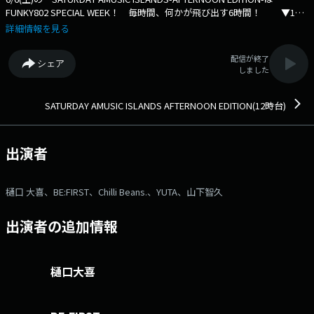
FUNKY802 SPECIAL WEEK！ 毎時間、何かが飛び出す6時間！ ▼12
時台 ・ONE OK ROCK「劇場オリジナルグッズ ミニタオル」プレゼン
詳細情報を見る
ト！ ▼13-14時台 ☆J-HITS TOP 20☆ ・上半期振り返り！2026年
上半期のFM802を彩った邦楽は何！？ ・山下智久さんからのランチメッ
配信が終了
シェア
セージでスタート♪ ・No.1予想参加で、山下智久さん主演映画「正直不
しました
動産」グッズや 3連単的中で「選べる関西三大和牛ギフト」が抽選で
当たります！ ☆勝手にTOP3☆ ・YUTA (NCT)の勝手にTOP3メッセー
ジ！ ▼15時台 ☆カルチャーピックアップ☆ BE:FIRST MANATO
SATURDAY AMUSIC ISLANDS AFTERNOON EDITION(12時台)
& LEOが登場！ 2026年 上半期に見た映画の振り返りトーク♪ ▼16
時台 ☆docomo FANTASTIC4☆ ・リクエストゾーンスタンバイ！ ・
プレゼントの「オオヨロコビソックス」エントリーはこの時間から！
出演者
☆最新の英米チャートを紹介☆ ▼17時台 ☆「Sonic On Saturday
Sessions☆ Chilli Beans. Moniインタビュー！ ⇒番組HPはコ
チラ ⇒リクエスト・メッセージはコチラ ⇒twitterハッシュタグは
樋口 大喜、BE:FIRST、Chilli Beans.、YUTA、山下智久
「#fm802」 ⇒twitterアカウントは「@fm802_pr」 ⇒facebookペー
ジはコチラ
出演者の追加情報
樋口大喜