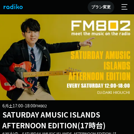
プラン変更
6/6
17:00-18:00
土
FM802
SATURDAY AMUSIC ISLANDS
AFTERNOON EDITION(17時台)
6/6(土)の SATURDAY AMUSIC ISLANDS-AFTERNOON EDITION-は