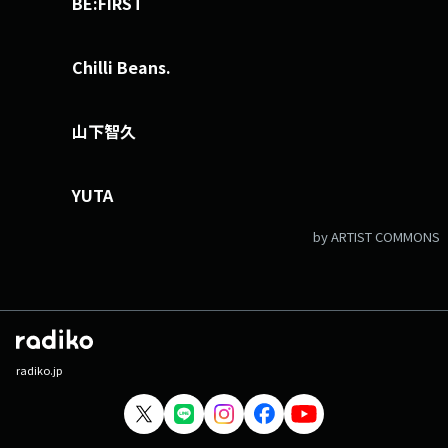
BE:FIRST
Chilli Beans.
山下智久
YUTA
by ARTIST COMMONS
radiko.jp