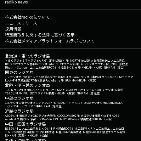
radiko news
株式会社radikoについて
ニュースリリース
採用情報
特定商取引に関する法律に基づく表示
株式会社メディアプラットフォームラボについて
北海道・東北のラジオ局
ＨＢＣラジオ
ＳＴＶラジオ
AIR-G'（FM北海道）
FM NORTH WAVE
ＲＡＢ青森放送
エフエム青森
IBCラジオ
エフエム岩手
tbcラジオ
Date fm（エフエム仙台）
ABSラジオ
エフエム秋田
YBC山形放送
Rhythm Station エフエム山形
RFCラジオ福島
ふくしまFM
NHK AM（札幌）
NHK AM（仙台）
関東のラジオ局
TBSラジオ
文化放送
ニッポン放送
interfm
TOKYO FM
J-WAVE
ラジオ日本
BAYFM78
NACK5
ＦＭヨコハマ
LuckyFM 茨城放送
CRT栃木放送
RadioBerry
FM GUNMA
NHK AM（東京）
北陸・甲信越のラジオ局
ＢＳＮラジオ
FM NIIGATA
ＫＮＢラジオ
ＦＭとやま
MROラジオ
エフエム石川
FBCラジオ
FM福井
YBSラジオ
FM FUJI
SBCラジオ
ＦＭ長野
NHK AM（東京）
NHK AM（名古屋）
中部のラジオ局
CBCラジオ
東海ラジオ
ぎふチャン
ZIP-FM
FM AICHI
ＦＭ ＧＩＦＵ
SBSラジオ
K-MIX SHIZUOKA
レディオキューブ ＦＭ三重
NHK AM（名古屋）
近畿のラジオ局
ABCラジオ
MBSラジオ
OBCラジオ大阪
FM COCOLO
FM802
FM大阪
ラジオ関西
Kiss FM KOBE
e-radio FM滋賀
KBS京都ラジオ
α-STATION FM KYOTO
wbs和歌山放送
NHK AM（大阪）
中国・四国のラジオ局
BSSラジオ
エフエム山陰
ＲＳＫラジオ
ＦＭ岡山
RCCラジオ
広島FM
ＫＲＹ山口放送
エフエム山口
ＪＲＴ四国放送
FM徳島
RNC西日本放送
FM香川
RNB南海放送
FM愛媛
RKC高知放送
エフエム高知
NHK AM（広島）
NHK AM（松山）
九州・沖縄のラジオ局