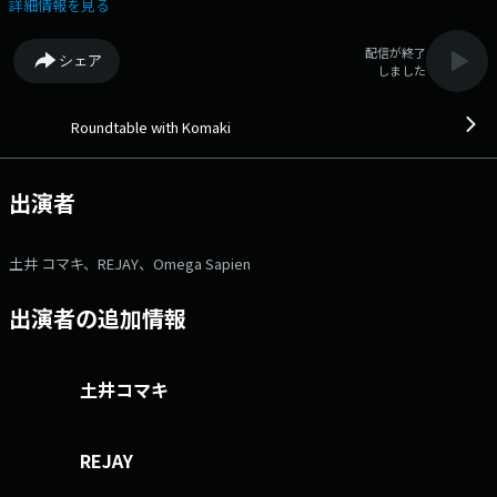
す。 ⇒番組HPはコチラ ⇒リクエスト・メッセージはコチラ
詳細情報を見る
⇒twitterハッシュタグは「#fm802」 ⇒twitterアカウントは
「@fm802_pr」 ⇒facebookページはコチラ
配信が終了
シェア
しました
Roundtable with Komaki
出演者
土井 コマキ、REJAY、Omega Sapien
出演者の追加情報
土井コマキ
REJAY