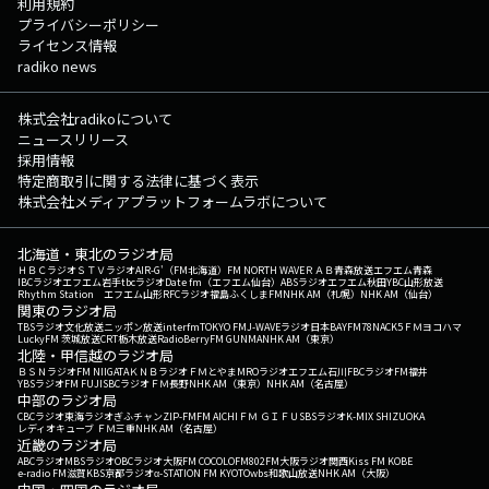
利用規約
プライバシーポリシー
ライセンス情報
radiko news
株式会社radikoについて
ニュースリリース
採用情報
特定商取引に関する法律に基づく表示
株式会社メディアプラットフォームラボについて
北海道・東北のラジオ局
ＨＢＣラジオ
ＳＴＶラジオ
AIR-G'（FM北海道）
FM NORTH WAVE
ＲＡＢ青森放送
エフエム青森
IBCラジオ
エフエム岩手
tbcラジオ
Date fm（エフエム仙台）
ABSラジオ
エフエム秋田
YBC山形放送
Rhythm Station エフエム山形
RFCラジオ福島
ふくしまFM
NHK AM（札幌）
NHK AM（仙台）
関東のラジオ局
TBSラジオ
文化放送
ニッポン放送
interfm
TOKYO FM
J-WAVE
ラジオ日本
BAYFM78
NACK5
ＦＭヨコハマ
LuckyFM 茨城放送
CRT栃木放送
RadioBerry
FM GUNMA
NHK AM（東京）
北陸・甲信越のラジオ局
ＢＳＮラジオ
FM NIIGATA
ＫＮＢラジオ
ＦＭとやま
MROラジオ
エフエム石川
FBCラジオ
FM福井
YBSラジオ
FM FUJI
SBCラジオ
ＦＭ長野
NHK AM（東京）
NHK AM（名古屋）
中部のラジオ局
CBCラジオ
東海ラジオ
ぎふチャン
ZIP-FM
FM AICHI
ＦＭ ＧＩＦＵ
SBSラジオ
K-MIX SHIZUOKA
レディオキューブ ＦＭ三重
NHK AM（名古屋）
近畿のラジオ局
ABCラジオ
MBSラジオ
OBCラジオ大阪
FM COCOLO
FM802
FM大阪
ラジオ関西
Kiss FM KOBE
e-radio FM滋賀
KBS京都ラジオ
α-STATION FM KYOTO
wbs和歌山放送
NHK AM（大阪）