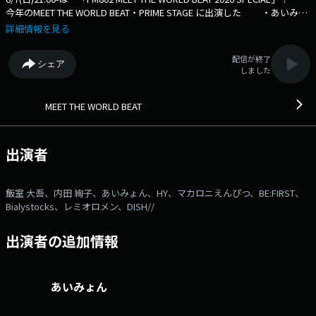
今年のMEET THE WORLD BEAT・PRIME STAGE に出演した ・あいみょ
ん ・HY ・DISH// ・Bialystocks ・BE:FIRST ・マカロニえんぴ
詳細情報を見る
つ ・レミオロメン のここでしか聞けないライブ音源をお送りしま
す。 DJは、飯室大吾＆内田絢子 ここでしか聞けないレア音源をお
配信が終了
シェア
聞き逃しなく。 ⇒番組HPはコチラ ⇒リクエスト・メッセ
しました
ージはコチラ ⇒twitterハッシュタグは「#fm802」 ⇒twitterアカウン
トは「@fm802_pr」 ⇒facebookページはコチラ
MEET THE WORLD BEAT
出演者
飯室 大吾、内田 絢子、あいみょん、HY、マカロニえんぴつ、BE:FIRST、
Bialystocks、レミオロメン、DISH//
出演者の追加情報
あいみょん