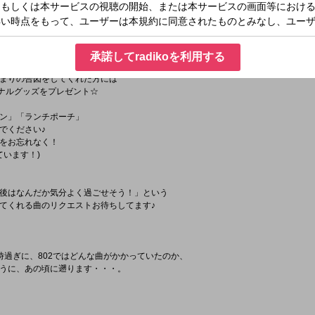
カトールーレット】♪
ーレットです！
ょうか?？？
承諾してradikoを利用する
まりの合図をしてくれた方には
リジナルグッズをプレゼント☆
ン」「ランチポーチ」
でください♪
をお忘れなく！
ています！)
後はなんだか気分よく過ごせそう！」という
てくれる曲のリクエストお待ちしてます♪
】
時過ぎに、802ではどんな曲がかかっていたのか、
うに、あの頃に遡ります・・・。