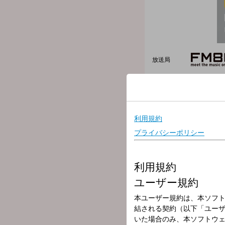
放送局
放送時間
2026年6月8日（
番組名
UPBEAT!(13時
＜加藤真樹子がお届けする「
11時から14時の3時間！
1日のうちで太陽がいちば
アッパーに彩っていきます
★12時台中盤
【 Conton Candy 】3
★13時台中盤
【 サンボマスター 】全