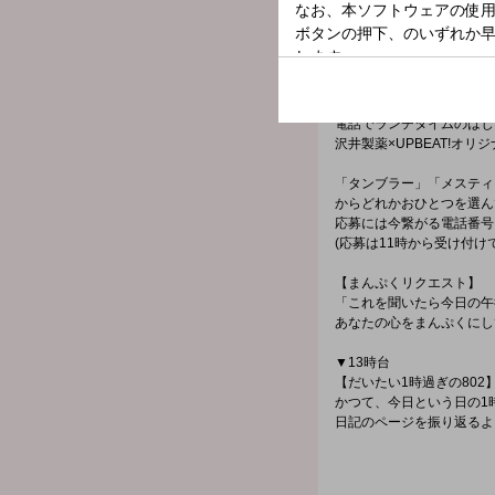
▼UPBEAT!のお楽しみ【
日替わりで5曲が入ったル
どの曲が聞こえてくるでし
▼12時台
【沢井製薬HeartfulVoice】
電話でランチタイムのはじ
沢井製薬×UPBEAT!オ
「タンブラー」「メスティ
からどれかおひとつを選ん
応募には今繋がる電話番号
(応募は11時から受け付け
【まんぷくリクエスト】
「これを聞いたら今日の午
あなたの心をまんぷくにし
▼13時台
【だいたい1時過ぎの802
かつて、今日という日の1
日記のページを振り返るよ