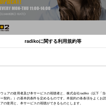
月）13:00～14:00
radikoに関する利用規約等
台)
UPBEAT!」＞
ん高いところにある時間をもっと明るく！
☆
人揃って登場！
員でスタジオ生出演！