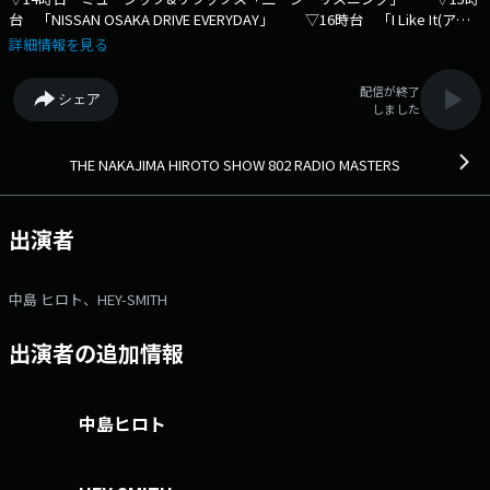
台 「NISSAN OSAKA DRIVE EVERYDAY」 ▽16時台 「I Like It(アイ
ラキ)」木曜日は、アルバム！ 「モレス Our Town」 「餃子の王
詳細情報を見る
将 Share the passion」 毎日何かに'情熱'を持って頑張っている、そんな
あなたのメッセージとリクエストを大募集！ 餃子の王将 Share the
配信が終了
シェア
passion ステッカー & お食事券のプレゼントもあります！ あなたの好き
しました
な餃子の王将のメニューも一緒に送ってください。 ▽17時台
「Happy Hour リクエスト」 「ゲスト」HEY-SMITH 猪狩秀平がスタジ
オ生出演！ リクエスト・メッセージの受付は、
THE NAKAJIMA HIROTO SHOW 802 RADIO MASTERS
「funky802.com」♪ ⇒番組HPはコチラ ⇒リクエスト・メッ
セージはコチラ ⇒twitterハッシュタグは「#fm802」 ⇒twitterアカウ
ントは「@fm802_pr」 ⇒facebookページはコチラ
出演者
中島 ヒロト、HEY-SMITH
出演者の追加情報
中島ヒロト