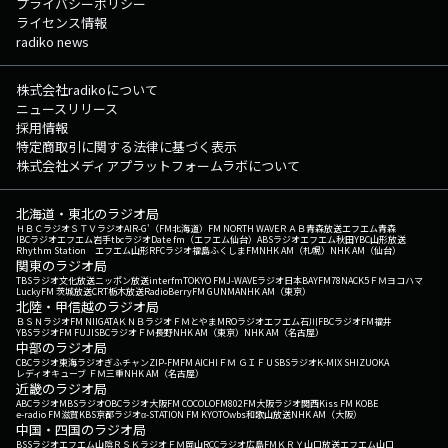
プライバシーポリシー
ライセンス情報
radiko news
株式会社radikoについて
ニュースリリース
採用情報
特定商取引に関する法律に基づく表示
株式会社メディアプラットフォームラボについて
北海道・東北のラジオ局
ＨＢＣラジオ
ＳＴＶラジオ
AIR-G'（FM北海道）
FM NORTH WAVE
ＲＡＢ青森放送
エフエム青森
IBCラジオ
エフエム岩手
tbcラジオ
Date fm（エフエム仙台）
ABSラジオ
エフエム秋田
YBC山形放送
Rhythm Station エフエム山形
RFCラジオ福島
ふくしまFM
NHK AM（札幌）
NHK AM（仙台）
関東のラジオ局
TBSラジオ
文化放送
ニッポン放送
interfm
TOKYO FM
J-WAVE
ラジオ日本
BAYFM78
NACK5
ＦＭヨコハマ
LuckyFM 茨城放送
CRT栃木放送
RadioBerry
FM GUNMA
NHK AM（東京）
北陸・甲信越のラジオ局
ＢＳＮラジオ
FM NIIGATA
ＫＮＢラジオ
ＦＭとやま
MROラジオ
エフエム石川
FBCラジオ
FM福井
YBSラジオ
FM FUJI
SBCラジオ
ＦＭ長野
NHK AM（東京）
NHK AM（名古屋）
中部のラジオ局
CBCラジオ
東海ラジオ
ぎふチャン
ZIP-FM
FM AICHI
ＦＭ ＧＩＦＵ
SBSラジオ
K-MIX SHIZUOKA
レディオキューブ ＦＭ三重
NHK AM（名古屋）
近畿のラジオ局
ABCラジオ
MBSラジオ
OBCラジオ大阪
FM COCOLO
FM802
FM大阪
ラジオ関西
Kiss FM KOBE
e-radio FM滋賀
KBS京都ラジオ
α-STATION FM KYOTO
wbs和歌山放送
NHK AM（大阪）
中国・四国のラジオ局
BSSラジオ
エフエム山陰
ＲＳＫラジオ
ＦＭ岡山
RCCラジオ
広島FM
ＫＲＹ山口放送
エフエム山口