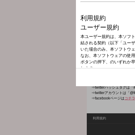
放送局
放送時間
2026年7月2日（
番組名
アコム Somethi
ネクストブレイクアーティ
⇒番組HPは
コチラ
⇒twitterハッシュタグは「#
⇒twitterアカウントは「@f
⇒facebookページは
コチ
利用規約