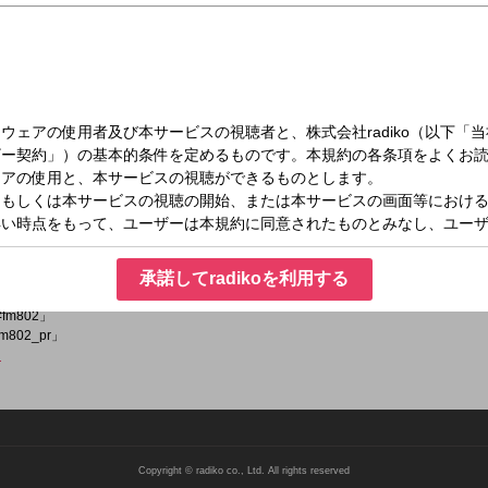
木）17:51～18:00
n'New
ストを毎月1組ピックアップしてお届け！
承諾してradikoを利用する
fm802」
m802_pr」
ラ
Copyright © radiko co., Ltd. All rights reserved