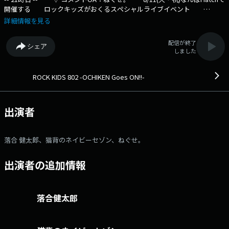
開催する ロックキッズがおくるスペシャルライブイベント
HIGH!HIGH!HIGH!に出演してくれる 「 ねぐせ。 」からメッセージ到
詳細情報を見る
着！ -- 22時台 -- ▽ 生出演＆新曲OA：猫背のネイビーセゾ
ン HIGH!HIGH!HIGH!にも出演してくれるバンド “猫セゾ”スタジオ
配信が終了
シェア
に登場！！ さらに新曲「VEGAVEGA」ラジオ初オンエアもあり！
しました
▽ 「 今日の14才 」 リスナーの中のダイヤモンド世代'14才'に ス
ポットを当てて14才のラジ友をコール！ -- 23時台 -- ▽ 「 木曜
絵描き語り 」 紙とペンを用意してラジオの前で待機っ！
ROCK KIDS 802 -OCHIKEN Goes ON!!-
・・・・ DJ 落合健太郎が12時ちょっと前まで生放送！ あな
たからの リクエスト&メッセージ おまちしてます！ ⇒番組HP
はコチラ ⇒リクエスト・メッセージはコチラ ⇒twitterハッシュタグは
出演者
「#fm802」 ⇒twitterアカウントは「@fm802_pr」 ⇒facebookペー
ジはコチラ
落合 健太郎、猫背のネイビーセゾン、ねぐせ。
出演者の追加情報
落合健太郎