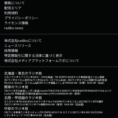
聴取について
配信エリア
利用規約
プライバシーポリシー
ライセンス情報
radiko news
株式会社radikoについて
ニュースリリース
採用情報
特定商取引に関する法律に基づく表示
株式会社メディアプラットフォームラボについて
北海道・東北のラジオ局
ＨＢＣラジオ
ＳＴＶラジオ
AIR-G'（FM北海道）
FM NORTH WAVE
ＲＡＢ青森放送
エフエム青森
IBCラジオ
エフエム岩手
tbcラジオ
Date fm（エフエム仙台）
ABSラジオ
エフエム秋田
YBC山形放送
Rhythm Station エフエム山形
RFCラジオ福島
ふくしまFM
NHK AM（札幌）
NHK AM（仙台）
関東のラジオ局
TBSラジオ
文化放送
ニッポン放送
interfm
TOKYO FM
J-WAVE
ラジオ日本
BAYFM78
NACK5
ＦＭヨコハマ
LuckyFM 茨城放送
CRT栃木放送
RadioBerry
FM GUNMA
NHK AM（東京）
北陸・甲信越のラジオ局
ＢＳＮラジオ
FM NIIGATA
ＫＮＢラジオ
ＦＭとやま
MROラジオ
エフエム石川
FBCラジオ
FM福井
YBSラジオ
FM FUJI
SBCラジオ
ＦＭ長野
NHK AM（東京）
NHK AM（名古屋）
中部のラジオ局
CBCラジオ
東海ラジオ
ぎふチャン
ZIP-FM
FM AICHI
ＦＭ ＧＩＦＵ
SBSラジオ
K-MIX SHIZUOKA
レディオキューブ ＦＭ三重
NHK AM（名古屋）