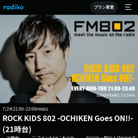
プラン変更
7/2
21:00-22:00
木
FM802
ROCK KIDS 802 -OCHIKEN Goes ON!!-
(21時台)
-- 21時台 -- ▽ コメントOA：ねぐせ。 8/11(火・祝)なんばHatchで