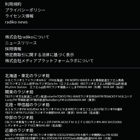
利用規約
プライバシーポリシー
ライセンス情報
radiko news
株式会社radikoについて
ニュースリリース
採用情報
特定商取引に関する法律に基づく表示
株式会社メディアプラットフォームラボについて
北海道・東北のラジオ局
ＨＢＣラジオ
ＳＴＶラジオ
AIR-G'（FM北海道）
FM NORTH WAVE
ＲＡＢ青森放送
エフエム青森
IBCラジオ
エフエム岩手
tbcラジオ
Date fm（エフエム仙台）
ABSラジオ
エフエム秋田
YBC山形放送
Rhythm Station エフエム山形
RFCラジオ福島
ふくしまFM
NHK AM（札幌）
NHK AM（仙台）
関東のラジオ局
TBSラジオ
文化放送
ニッポン放送
interfm
TOKYO FM
J-WAVE
ラジオ日本
BAYFM78
NACK5
ＦＭヨコハマ
LuckyFM 茨城放送
CRT栃木放送
RadioBerry
FM GUNMA
NHK AM（東京）
北陸・甲信越のラジオ局
ＢＳＮラジオ
FM NIIGATA
ＫＮＢラジオ
ＦＭとやま
MROラジオ
エフエム石川
FBCラジオ
FM福井
YBSラジオ
FM FUJI
SBCラジオ
ＦＭ長野
NHK AM（東京）
NHK AM（名古屋）
中部のラジオ局
CBCラジオ
東海ラジオ
ぎふチャン
ZIP-FM
FM AICHI
ＦＭ ＧＩＦＵ
SBSラジオ
K-MIX SHIZUOKA
レディオキューブ ＦＭ三重
NHK AM（名古屋）
近畿のラジオ局
ABCラジオ
MBSラジオ
OBCラジオ大阪
FM COCOLO
FM802
FM大阪
ラジオ関西
Kiss FM KOBE
e-radio FM滋賀
KBS京都ラジオ
α-STATION FM KYOTO
wbs和歌山放送
NHK AM（大阪）