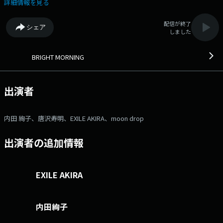
ニュー☆ ●6時台：【moon drop】からモーニングメッセージが到
詳細情報を見る
着！ ●7時台：【なな金プレゼント】桑田佳祐グッズをプレゼント！
●8時台：【Joshin Cheer Up】ロッキンレディオ ライブ音源2曲でニコイ
配信が終了
シェア
チ！ ●9時台：【KANPY HAPPY JAM】EXILE AKIRAゲストで登場♪
しました
●10時台：【ワコーレMusic Closet】今日は 10-FEET あなたの選ぶ 10-
FEET の1曲とその思い出をメッセージに書いて送ってね♪ ●11時台
①：ファミリーマート POP UP LIFE メッセージを送ってくれてリクエス
BRIGHT MORNING
トがかかった中から 3名 には 「ファミペイギフト 2000円分」をプレゼ
ント！ ＼Ｘ(旧Twitter)でもプレゼント中／ 「#ファミマ802」をつけ
てファミマに関する投稿をしてね♪ ●11時台中盤 映画トイ・スト
出演者
ーリー ウッディ役 声優【 唐沢寿明 】ゲストで登場！ ⇒
番組HPはコチラ ⇒リクエスト・メッセージはコチラ ⇒twitterハッシ
ュタグは「#fm802」 ⇒twitterアカウントは「@fm802_pr」
内田 絢子、唐沢寿明、EXILE AKIRA、moon drop
⇒facebookページはコチラ
出演者の追加情報
EXILE AKIRA
内田絢子