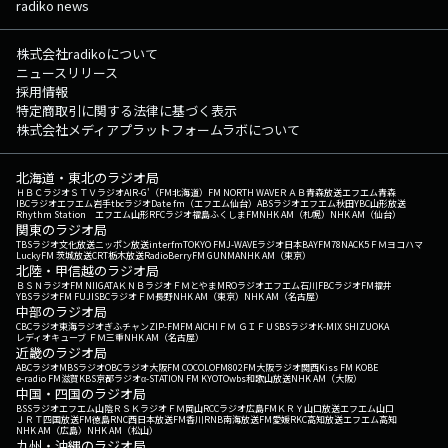
radiko news
株式会社radikoについて
ニュースリリース
採用情報
特定商取引に関する法律に基づく表示
株式会社メディアプラットフォームラボについて
北海道・東北のラジオ局
ＨＢＣラジオ
ＳＴＶラジオ
AIR-G'（FM北海道）
FM NORTH WAVE
ＲＡＢ青森放送
エフエム青森
IBCラジオ
エフエム岩手
tbcラジオ
Date fm（エフエム仙台）
ABSラジオ
エフエム秋田
YBC山形放送
Rhythm Station エフエム山形
RFCラジオ福島
ふくしまFM
NHK AM（札幌）
NHK AM（仙台）
関東のラジオ局
TBSラジオ
文化放送
ニッポン放送
interfm
TOKYO FM
J-WAVE
ラジオ日本
BAYFM78
NACK5
ＦＭヨコハマ
LuckyFM 茨城放送
CRT栃木放送
RadioBerry
FM GUNMA
NHK AM（東京）
北陸・甲信越のラジオ局
ＢＳＮラジオ
FM NIIGATA
ＫＮＢラジオ
ＦＭとやま
MROラジオ
エフエム石川
FBCラジオ
FM福井
YBSラジオ
FM FUJI
SBCラジオ
ＦＭ長野
NHK AM（東京）
NHK AM（名古屋）
中部のラジオ局
CBCラジオ
東海ラジオ
ぎふチャン
ZIP-FM
FM AICHI
ＦＭ ＧＩＦＵ
SBSラジオ
K-MIX SHIZUOKA
レディオキューブ ＦＭ三重
NHK AM（名古屋）
近畿のラジオ局
ABCラジオ
MBSラジオ
OBCラジオ大阪
FM COCOLO
FM802
FM大阪
ラジオ関西
Kiss FM KOBE
e-radio FM滋賀
KBS京都ラジオ
α-STATION FM KYOTO
wbs和歌山放送
NHK AM（大阪）
中国・四国のラジオ局
BSSラジオ
エフエム山陰
ＲＳＫラジオ
ＦＭ岡山
RCCラジオ
広島FM
ＫＲＹ山口放送
エフエム山口
ＪＲＴ四国放送
FM徳島
RNC西日本放送
FM香川
RNB南海放送
FM愛媛
RKC高知放送
エフエム高知
NHK AM（広島）
NHK AM（松山）
九州・沖縄のラジオ局