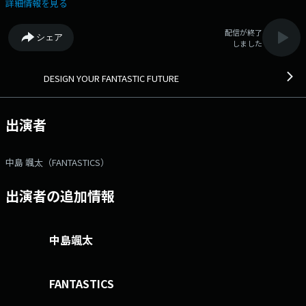
⇒リクエスト・メッセージはコチラ ⇒twitterハッシュタグは
詳細情報を見る
「#fm802」 ⇒twitterアカウントは「@fm802_pr」 ⇒facebookペー
ジはコチラ
配信が終了
シェア
しました
DESIGN YOUR FANTASTIC FUTURE
出演者
中島 颯太（FANTASTICS）
出演者の追加情報
中島颯太
FANTASTICS