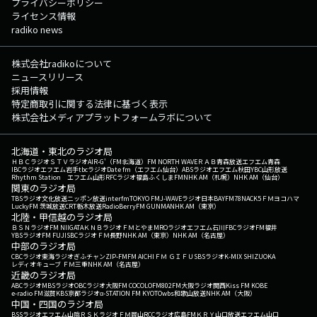
プライバシーポリシー
ライセンス情報
radiko news
株式会社radikoについて
ニュースリリース
採用情報
特定商取引に関する法律に基づく表示
株式会社メディアプラットフォームラボについて
北海道・東北のラジオ局
ＨＢＣラジオ
ＳＴＶラジオ
AIR-G'（FM北海道）
FM NORTH WAVE
ＲＡＢ青森放送
エフエム青森
IBCラジオ
エフエム岩手
tbcラジオ
Date fm（エフエム仙台）
ABSラジオ
エフエム秋田
YBC山形放送
Rhythm Station エフエム山形
RFCラジオ福島
ふくしまFM
NHK AM（札幌）
NHK AM（仙台）
関東のラジオ局
TBSラジオ
文化放送
ニッポン放送
interfm
TOKYO FM
J-WAVE
ラジオ日本
BAYFM78
NACK5
ＦＭヨコハマ
LuckyFM 茨城放送
CRT栃木放送
RadioBerry
FM GUNMA
NHK AM（東京）
北陸・甲信越のラジオ局
ＢＳＮラジオ
FM NIIGATA
ＫＮＢラジオ
ＦＭとやま
MROラジオ
エフエム石川
FBCラジオ
FM福井
YBSラジオ
FM FUJI
SBCラジオ
ＦＭ長野
NHK AM（東京）
NHK AM（名古屋）
中部のラジオ局
CBCラジオ
東海ラジオ
ぎふチャン
ZIP-FM
FM AICHI
ＦＭ ＧＩＦＵ
SBSラジオ
K-MIX SHIZUOKA
レディオキューブ ＦＭ三重
NHK AM（名古屋）
近畿のラジオ局
ABCラジオ
MBSラジオ
OBCラジオ大阪
FM COCOLO
FM802
FM大阪
ラジオ関西
Kiss FM KOBE
e-radio FM滋賀
KBS京都ラジオ
α-STATION FM KYOTO
wbs和歌山放送
NHK AM（大阪）
中国・四国のラジオ局
BSSラジオ
エフエム山陰
ＲＳＫラジオ
ＦＭ岡山
RCCラジオ
広島FM
ＫＲＹ山口放送
エフエム山口