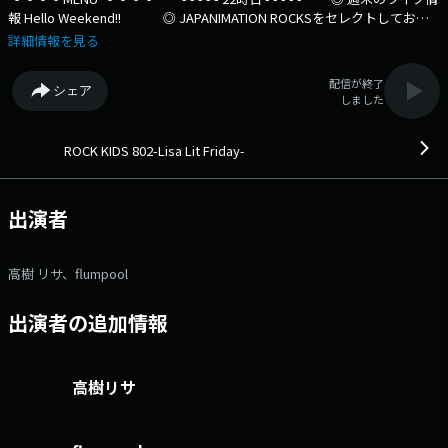
報 Hello Weekend!! ◎ JAPANIMATION ROCKSをセレクトしてお届
けするコーナー 「J-VIBES ON FRIDAY」 - - - - - 23時台 - - - - -
詳細情報を見る
▼【 松原市 Radio Fields 】 レギュラーDJ : flumpool 山村隆太 -
- - - - - - - - - - - - - 今夜もリクエストお待ちしています！ - - -
配信が終了
シェア
- - - - - - - - - - - X アカウント < @RK802LISA > X ハッシュタグ <
しました
#RK802 > ⇒番組HPはコチラ ⇒リクエスト・メッセージはコ
チラ ⇒twitterハッシュタグは「#fm802」 ⇒twitterアカウントは
「@fm802_pr」 ⇒facebookページはコチラ
ROCK KIDS 802-Lisa Lit Friday-
出演者
高樹 リサ、flumpool
出演者の追加情報
高樹リサ