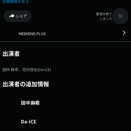
はコチラ ⇒twitterハッシュタグは「#fm802」 ⇒twitterアカウントは
詳細情報を見る
「@fm802_pr」 ⇒facebookページはコチラ
配信が終了
シェア
しました
WEEKEND PLUS
出演者
田中 麻希、花村想太(Da-iCE)
出演者の追加情報
田中麻希
Da-iCE