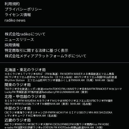
利用規約
プライバシーポリシー
ライセンス情報
radiko news
株式会社radikoについて
ニュースリリース
採用情報
特定商取引に関する法律に基づく表示
株式会社メディアプラットフォームラボについて
北海道・東北のラジオ局
ＨＢＣラジオ
ＳＴＶラジオ
AIR-G'（FM北海道）
FM NORTH WAVE
ＲＡＢ青森放送
エフエム青森
IBCラジオ
エフエム岩手
tbcラジオ
Date fm（エフエム仙台）
ABSラジオ
エフエム秋田
YBC山形放送
Rhythm Station エフエム山形
RFCラジオ福島
ふくしまFM
NHK AM（札幌）
NHK AM（仙台）
関東のラジオ局
TBSラジオ
文化放送
ニッポン放送
interfm
TOKYO FM
J-WAVE
ラジオ日本
BAYFM78
NACK5
ＦＭヨコハマ
LuckyFM 茨城放送
CRT栃木放送
RadioBerry
FM GUNMA
NHK AM（東京）
北陸・甲信越のラジオ局
ＢＳＮラジオ
FM NIIGATA
ＫＮＢラジオ
ＦＭとやま
MROラジオ
エフエム石川
FBCラジオ
FM福井
YBSラジオ
FM FUJI
SBCラジオ
ＦＭ長野
NHK AM（東京）
NHK AM（名古屋）
中部のラジオ局
CBCラジオ
東海ラジオ
ぎふチャン
ZIP-FM
FM AICHI
ＦＭ ＧＩＦＵ
SBSラジオ
K-MIX SHIZUOKA
レディオキューブ ＦＭ三重
NHK AM（名古屋）
近畿のラジオ局
ABCラジオ
MBSラジオ
OBCラジオ大阪
FM COCOLO
FM802
FM大阪
ラジオ関西
Kiss FM KOBE
e-radio FM滋賀
KBS京都ラジオ
α-STATION FM KYOTO
wbs和歌山放送
NHK AM（大阪）