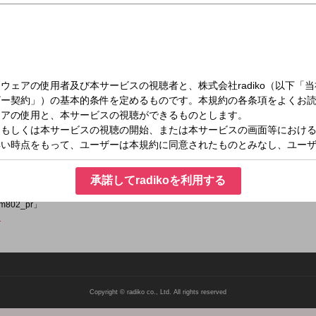
日）25:00～26:00
T （放送休止日）(25時台)
日）
承諾してradikoを利用する
fm802」
m802_pr」
ラ
Copyright © radiko co., Ltd. All rights reserved