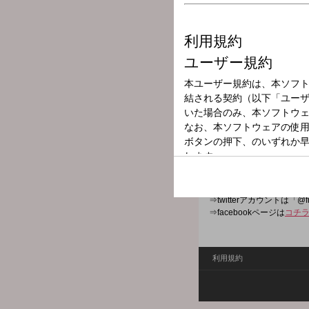
放送局
放送時間
2026年7月5日（
番組名
FREE SPIRI
FREE SPIRIT （放送休止
⇒twitterハッシュタグは「#
⇒twitterアカウントは「@f
⇒facebookページは
コチ
利用規約