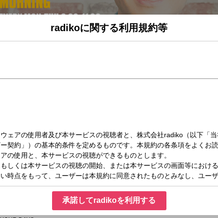
radikoに関する利用規約等
月）08:00～09:00
ACTY IN THE MORNING(8時台)
曲TOP3
リバイバルヒッツ）
！
承諾してradikoを利用する