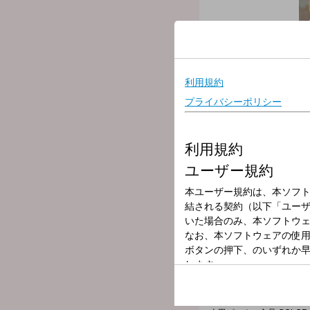
放送局
放送時間
2026年7月6日（
番組名
on-air with T
▽6時台・8時台
真夏に聴きたい スピッツ の
▽7時台
「MUSIC MARATHON」
▽8時台
「10minutes MIX」（
ウルフルズからメッセージ
▽9時台