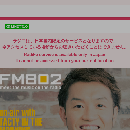
radiko.jp
facebookでシェア
lineでシェア
ラジコは、日本国内限定のサービスとなりますので、
今アクセスしている場所からお聴きいただくことはできません。
Radiko service is available only in Japan.
It cannot be accessed from your current location.