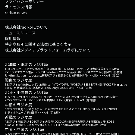
プライバシーポリシー
ライセンス情報
radiko news
株式会社radikoについて
ニュースリリース
採用情報
特定商取引に関する法律に基づく表示
株式会社メディアプラットフォームラボについて
北海道・東北のラジオ局
ＨＢＣラジオ
ＳＴＶラジオ
AIR-G'（FM北海道）
FM NORTH WAVE
ＲＡＢ青森放送
エフエム青森
IBCラジオ
エフエム岩手
tbcラジオ
Date fm（エフエム仙台）
ABSラジオ
エフエム秋田
YBC山形放送
Rhythm Station エフエム山形
RFCラジオ福島
ふくしまFM
NHK AM（札幌）
NHK AM（仙台）
関東のラジオ局
TBSラジオ
文化放送
ニッポン放送
interfm
TOKYO FM
J-WAVE
ラジオ日本
BAYFM78
NACK5
ＦＭヨコハマ
LuckyFM 茨城放送
CRT栃木放送
RadioBerry
FM GUNMA
NHK AM（東京）
北陸・甲信越のラジオ局
ＢＳＮラジオ
FM NIIGATA
ＫＮＢラジオ
ＦＭとやま
MROラジオ
エフエム石川
FBCラジオ
FM福井
YBSラジオ
FM FUJI
SBCラジオ
ＦＭ長野
NHK AM（東京）
NHK AM（名古屋）
中部のラジオ局
CBCラジオ
東海ラジオ
ぎふチャン
ZIP-FM
FM AICHI
ＦＭ ＧＩＦＵ
SBSラジオ
K-MIX SHIZUOKA
レディオキューブ ＦＭ三重
NHK AM（名古屋）
近畿のラジオ局
ABCラジオ
MBSラジオ
OBCラジオ大阪
FM COCOLO
FM802
FM大阪
ラジオ関西
Kiss FM KOBE
e-radio FM滋賀
KBS京都ラジオ
α-STATION FM KYOTO
wbs和歌山放送
NHK AM（大阪）
中国・四国のラジオ局
BSSラジオ
エフエム山陰
ＲＳＫラジオ
ＦＭ岡山
RCCラジオ
広島FM
ＫＲＹ山口放送
エフエム山口