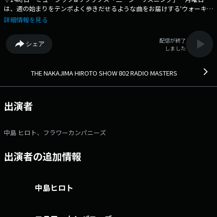
は、週の始まりをテンポよく歩きだせるような曲をお届けする'ウォーキン
グ・二ージー'！ ▽16時台 「I Like it(アイラキ)」月曜日は、映
詳細情報を見る
画！ 「餃子の王将 Share the passion」 毎日何かに'情熱'を持って頑
張っている、そんなあなたのメッセージとリクエストを大募集！ 餃子の
配信が終了
シェア
王将 Share the passion ステッカー & お食事券のプレゼントもありま
しました
す！ あなたの好きな餃子の王将のメニューも一緒に送ってください。
▽17時台 「Happy Hour リクエスト」 「ゲスト」フラワーカンパ
ニーズがスタジオ生出演！ リクエスト・メッセージの受付は、
THE NAKAJIMA HIROTO SHOW 802 RADIO MASTERS
「funky802.com」♪ ⇒番組HPはコチラ ⇒リクエスト・メッ
セージはコチラ ⇒twitterハッシュタグは「#fm802」 ⇒twitterアカウ
ントは「@fm802_pr」 ⇒facebookページはコチラ
出演者
中島 ヒロト、フラワーカンパニーズ
出演者の追加情報
中島ヒロト