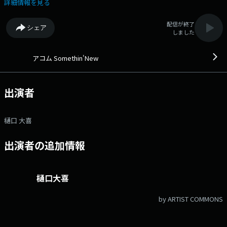
ウントは「@fm802_pr」 ⇒facebookページはコチラ
詳細情報を見る
配信が終了
シェア
しました
アコム Somethin'New
出演者
樋口 大喜
出演者の追加情報
樋口大喜
by ARTIST COMMONS