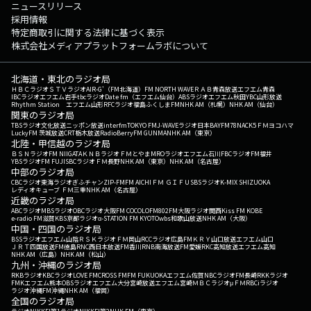
ニュースリリース
採用情報
特定商取引に関する法律に基づく表示
株式会社メディアプラットフォームラボについて
北海道・東北のラジオ局
ＨＢＣラジオ
ＳＴＶラジオ
AIR-G'（FM北海道）
FM NORTH WAVE
ＲＡＢ青森放送
エフエム青森
IBCラジオ
エフエム岩手
tbcラジオ
Date fm（エフエム仙台）
ABSラジオ
エフエム秋田
YBC山形放送
Rhythm Station エフエム山形
RFCラジオ福島
ふくしまFM
NHK AM（札幌）
NHK AM（仙台）
関東のラジオ局
TBSラジオ
文化放送
ニッポン放送
interfm
TOKYO FM
J-WAVE
ラジオ日本
BAYFM78
NACK5
ＦＭヨコハマ
LuckyFM 茨城放送
CRT栃木放送
RadioBerry
FM GUNMA
NHK AM（東京）
北陸・甲信越のラジオ局
ＢＳＮラジオ
FM NIIGATA
ＫＮＢラジオ
ＦＭとやま
MROラジオ
エフエム石川
FBCラジオ
FM福井
YBSラジオ
FM FUJI
SBCラジオ
ＦＭ長野
NHK AM（東京）
NHK AM（名古屋）
中部のラジオ局
CBCラジオ
東海ラジオ
ぎふチャン
ZIP-FM
FM AICHI
ＦＭ ＧＩＦＵ
SBSラジオ
K-MIX SHIZUOKA
レディオキューブ ＦＭ三重
NHK AM（名古屋）
近畿のラジオ局
ABCラジオ
MBSラジオ
OBCラジオ大阪
FM COCOLO
FM802
FM大阪
ラジオ関西
Kiss FM KOBE
e-radio FM滋賀
KBS京都ラジオ
α-STATION FM KYOTO
wbs和歌山放送
NHK AM（大阪）
中国・四国のラジオ局
BSSラジオ
エフエム山陰
ＲＳＫラジオ
ＦＭ岡山
RCCラジオ
広島FM
ＫＲＹ山口放送
エフエム山口
ＪＲＴ四国放送
FM徳島
RNC西日本放送
FM香川
RNB南海放送
FM愛媛
RKC高知放送
エフエム高知
NHK AM（広島）
NHK AM（松山）
九州・沖縄のラジオ局
RKBラジオ
KBCラジオ
LOVE FM
CROSS FM
FM FUKUOKA
エフエム佐賀
NBCラジオ
FM長崎
RKKラジオ
FMKエフエム熊本
OBSラジオ
エフエム大分
宮崎放送
エフエム宮崎
ＭＢＣラジオ
μＦＭ
RBCiラジオ
ラジオ沖縄
FM沖縄
NHK AM（福岡）
全国のラジオ局