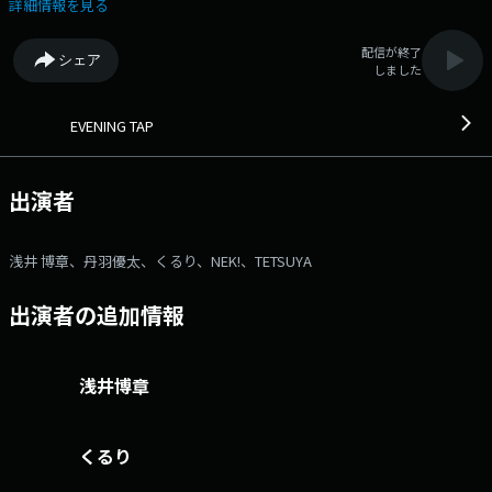
⇒twitterハッシュタグは「#fm802」 ⇒twitterアカウントは
詳細情報を見る
「@fm802_pr」 ⇒facebookページはコチラ
配信が終了
シェア
しました
EVENING TAP
出演者
浅井 博章、丹羽優太、くるり、NEK!、TETSUYA
出演者の追加情報
浅井博章
くるり