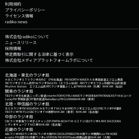
利用規約
プライバシーポリシー
ライセンス情報
radiko news
株式会社radikoについて
ニュースリリース
採用情報
特定商取引に関する法律に基づく表示
株式会社メディアプラットフォームラボについて
北海道・東北のラジオ局
ＨＢＣラジオ
ＳＴＶラジオ
AIR-G'（FM北海道）
FM NORTH WAVE
ＲＡＢ青森放送
エフエム青森
IBCラジオ
エフエム岩手
tbcラジオ
Date fm（エフエム仙台）
ABSラジオ
エフエム秋田
YBC山形放送
Rhythm Station エフエム山形
RFCラジオ福島
ふくしまFM
NHK AM（札幌）
NHK AM（仙台）
関東のラジオ局
TBSラジオ
文化放送
ニッポン放送
interfm
TOKYO FM
J-WAVE
ラジオ日本
BAYFM78
NACK5
ＦＭヨコハマ
LuckyFM 茨城放送
CRT栃木放送
RadioBerry
FM GUNMA
NHK AM（東京）
北陸・甲信越のラジオ局
ＢＳＮラジオ
FM NIIGATA
ＫＮＢラジオ
ＦＭとやま
MROラジオ
エフエム石川
FBCラジオ
FM福井
YBSラジオ
FM FUJI
SBCラジオ
ＦＭ長野
NHK AM（東京）
NHK AM（名古屋）
中部のラジオ局
CBCラジオ
東海ラジオ
ぎふチャン
ZIP-FM
FM AICHI
ＦＭ ＧＩＦＵ
SBSラジオ
K-MIX SHIZUOKA
レディオキューブ ＦＭ三重
NHK AM（名古屋）
近畿のラジオ局
ABCラジオ
MBSラジオ
OBCラジオ大阪
FM COCOLO
FM802
FM大阪
ラジオ関西
Kiss FM KOBE
e-radio FM滋賀
KBS京都ラジオ
α-STATION FM KYOTO
wbs和歌山放送
NHK AM（大阪）