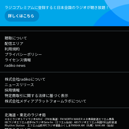
ラジコプレミアムに登録すると日本全国のラジオが聴き放題！
詳しくはこちら
聴取について
配信エリア
利用規約
プライバシーポリシー
ライセンス情報
radiko news
株式会社radikoについて
ニュースリリース
採用情報
特定商取引に関する法律に基づく表示
株式会社メディアプラットフォームラボについて
北海道・東北のラジオ局
ＨＢＣラジオ
ＳＴＶラジオ
AIR-G'（FM北海道）
FM NORTH WAVE
ＲＡＢ青森放送
エフエム青森
IBCラジオ
エフエム岩手
tbcラジオ
Date fm（エフエム仙台）
ABSラジオ
エフエム秋田
YBC山形放送
Rhythm Station エフエム山形
RFCラジオ福島
ふくしまFM
NHK AM（札幌）
NHK AM（仙台）