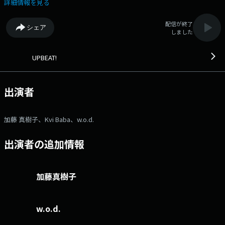
パーに彩っていきます☆ ★13時台中盤 【 Kvi Baba 】スタジオ生出
詳細情報を見る
演！ ▼UPBEAT!のお楽しみ【カトールーレット】♪ 日替わりで5曲
が入ったルーレットです！ どの曲が聞こえてくるでしょうか?？？
配信が終了
シェア
▼11時台 【FUJI ROCKを語ロックBEAT!】 再来週から開催のFUJI ROCK
しました
FESTIVAL'26に向けて フジロックを愛するアーティストが魅力を語りま
す！ 今日は、【 w.o.d. 】が三人揃って登場！ プレゼントもありま
すよ～!(^^)! ▼12時台 【沢井製薬 Heartful Voice】 電話でランチタ
UPBEAT!
イムのはじまりの合図をしてくれた方には 沢井製薬×UPBEAT!オリジナ
ルグッズをプレゼント☆ 「タンブラー」「ランチポーチ」「メスティ
ン」 からどれかおひとつを選んでください♪ 応募には今繋がる電話
出演者
番号をお忘れなく！ (応募は11時から受け付けています！) 【まんぷ
くリクエスト】 「これを聞いたら今日の午後はなんだか気分よく過ごせ
そう！」という あなたの心をまんぷくにしてくれる曲のリクエストお待
加藤 真樹子、Kvi Baba、w.o.d.
ちしてます♪ ▼13時台 【叶いやすいようび】 こうなりたい！こ
れをしたい！という“願い”をここで宣言することで、 有言実行を目指す
出演者の追加情報
& 願掛けの場所に使ってもらおう！というコーナー♪ 今日は、リスナ
ーの皆さんの叶えたいことメッセージを大募集！ 進捗報告もお待ちして
ます!(^^)! ⇒番組HPはコチラ ⇒リクエスト・メッセージはコ
チラ ⇒twitterハッシュタグは「#fm802」 ⇒twitterアカウントは
加藤真樹子
「@fm802_pr」 ⇒facebookページはコチラ
w.o.d.