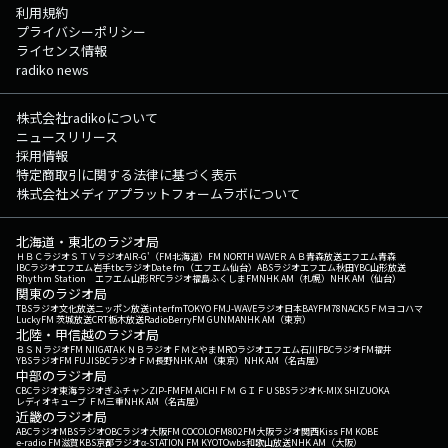
利用規約
プライバシーポリシー
ライセンス情報
radiko news
株式会社radikoについて
ニュースリリース
採用情報
特定商取引に関する法律に基づく表示
株式会社メディアプラットフォームラボについて
北海道・東北のラジオ局
ＨＢＣラジオ
ＳＴＶラジオ
AIR-G'（FM北海道）
FM NORTH WAVE
ＲＡＢ青森放送
エフエム青森
IBCラジオ
エフエム岩手
tbcラジオ
Date fm（エフエム仙台）
ABSラジオ
エフエム秋田
YBC山形放送
Rhythm Station エフエム山形
RFCラジオ福島
ふくしまFM
NHK AM（札幌）
NHK AM（仙台）
関東のラジオ局
TBSラジオ
文化放送
ニッポン放送
interfm
TOKYO FM
J-WAVE
ラジオ日本
BAYFM78
NACK5
ＦＭヨコハマ
LuckyFM 茨城放送
CRT栃木放送
RadioBerry
FM GUNMA
NHK AM（東京）
北陸・甲信越のラジオ局
ＢＳＮラジオ
FM NIIGATA
ＫＮＢラジオ
ＦＭとやま
MROラジオ
エフエム石川
FBCラジオ
FM福井
YBSラジオ
FM FUJI
SBCラジオ
ＦＭ長野
NHK AM（東京）
NHK AM（名古屋）
中部のラジオ局
CBCラジオ
東海ラジオ
ぎふチャン
ZIP-FM
FM AICHI
ＦＭ ＧＩＦＵ
SBSラジオ
K-MIX SHIZUOKA
レディオキューブ ＦＭ三重
NHK AM（名古屋）
近畿のラジオ局
ABCラジオ
MBSラジオ
OBCラジオ大阪
FM COCOLO
FM802
FM大阪
ラジオ関西
Kiss FM KOBE
e-radio FM滋賀
KBS京都ラジオ
α-STATION FM KYOTO
wbs和歌山放送
NHK AM（大阪）