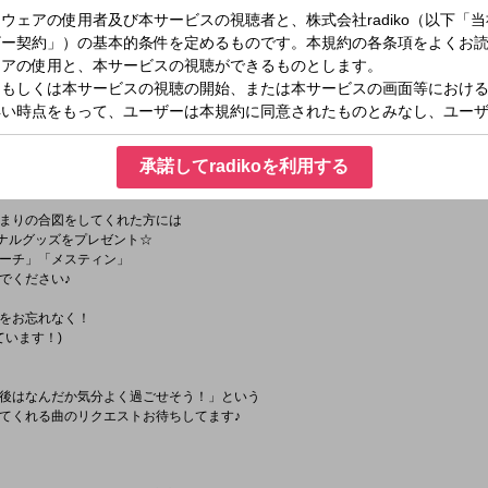
EAT!】
 FESTIVAL'26に向けて
ィストが魅力を語ります！
三人揃って登場！
^)!
承諾してradikoを利用する
】
まりの合図をしてくれた方には
リジナルグッズをプレゼント☆
ーチ」「メスティン」
でください♪
をお忘れなく！
ています！)
後はなんだか気分よく過ごせそう！」という
てくれる曲のリクエストお待ちしてます♪