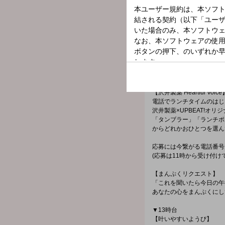
▼11時台
【FUJI ROCKを語ロックB
再来週から開催のFUJI ROCK
フジロックを愛するアーテ
今日は、【 w.o.d. 】が
プレゼントもありますよ～!(^
▼12時台
【沢井製薬 Heartful Voice
電話でランチタイムのはじ
沢井製薬×UPBEAT!オ
「タンブラー」「ランチポ
からどれかおひとつを選ん
応募には今繋がる電話番号
(応募は11時から受け付け
【まんぷくリクエスト】
「これを聞いたら今日の午
あなたの心をまんぷくにし
▼13時台
【叶いやすいようび】