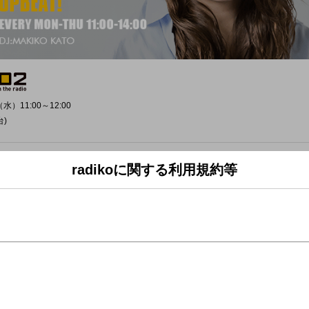
水）11:00～12:00
台)
UPBEAT!」＞
radikoに関する利用規約等
ん高いところにある時間をもっと明るく！
☆
生出演！
カトールーレット】♪
ーレットです！
ょうか?？？