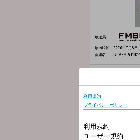
放送局
放送時間
2026年7月8日（
番組名
UPBEAT!(11時
＜加藤真樹子がお届けする「
11時から14時の3時間！
1日のうちで太陽がいちば
アッパーに彩っていきます
★13時台中盤
【 Kvi Baba 】スタジオ
▼UPBEAT!のお楽しみ【
日替わりで5曲が入ったル
どの曲が聞こえてくるでし