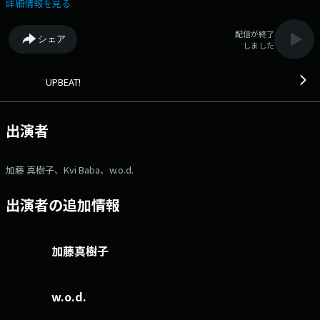
パーに彩っていきます☆ ★13時台中盤 【 Kvi Baba 】スタジオ生出
詳細情報を見る
演！ ▼UPBEAT!のお楽しみ【カトールーレット】♪ 日替わりで5曲
が入ったルーレットです！ どの曲が聞こえてくるでしょうか?？？
配信が終了
シェア
▼11時台 【FUJI ROCKを語ロックBEAT!】 再来週から開催のFUJI ROCK
しました
FESTIVAL'26に向けて フジロックを愛するアーティストが魅力を語りま
す！ 今日は、【 w.o.d. 】が三人揃って登場！ プレゼントもありま
すよ～!(^^)! ▼12時台 【沢井製薬 Heartful Voice】 電話でランチタ
UPBEAT!
イムのはじまりの合図をしてくれた方には 沢井製薬×UPBEAT!オリジナ
ルグッズをプレゼント☆ 「タンブラー」「ランチポーチ」「メスティ
ン」 からどれかおひとつを選んでください♪ 応募には今繋がる電話
出演者
番号をお忘れなく！ (応募は11時から受け付けています！) 【まんぷ
くリクエスト】 「これを聞いたら今日の午後はなんだか気分よく過ごせ
そう！」という あなたの心をまんぷくにしてくれる曲のリクエストお待
加藤 真樹子、Kvi Baba、w.o.d.
ちしてます♪ ▼13時台 【叶いやすいようび】 こうなりたい！こ
れをしたい！という“願い”をここで宣言することで、 有言実行を目指す
出演者の追加情報
& 願掛けの場所に使ってもらおう！というコーナー♪ 今日は、リスナ
ーの皆さんの叶えたいことメッセージを大募集！ 進捗報告もお待ちして
ます!(^^)! ⇒番組HPはコチラ ⇒リクエスト・メッセージはコ
チラ ⇒twitterハッシュタグは「#fm802」 ⇒twitterアカウントは
加藤真樹子
「@fm802_pr」 ⇒facebookページはコチラ
w.o.d.