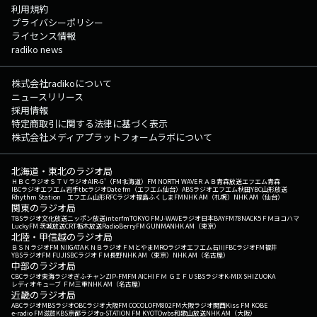
利用規約
プライバシーポリシー
ライセンス情報
radiko news
株式会社radikoについて
ニュースリリース
採用情報
特定商取引に関する法律に基づく表示
株式会社メディアプラットフォームラボについて
北海道・東北のラジオ局
ＨＢＣラジオ
ＳＴＶラジオ
AIR-G'（FM北海道）
FM NORTH WAVE
ＲＡＢ青森放送
エフエム青森
IBCラジオ
エフエム岩手
tbcラジオ
Date fm（エフエム仙台）
ABSラジオ
エフエム秋田
YBC山形放送
Rhythm Station エフエム山形
RFCラジオ福島
ふくしまFM
NHK AM（札幌）
NHK AM（仙台）
関東のラジオ局
TBSラジオ
文化放送
ニッポン放送
interfm
TOKYO FM
J-WAVE
ラジオ日本
BAYFM78
NACK5
ＦＭヨコハマ
LuckyFM 茨城放送
CRT栃木放送
RadioBerry
FM GUNMA
NHK AM（東京）
北陸・甲信越のラジオ局
ＢＳＮラジオ
FM NIIGATA
ＫＮＢラジオ
ＦＭとやま
MROラジオ
エフエム石川
FBCラジオ
FM福井
YBSラジオ
FM FUJI
SBCラジオ
ＦＭ長野
NHK AM（東京）
NHK AM（名古屋）
中部のラジオ局
CBCラジオ
東海ラジオ
ぎふチャン
ZIP-FM
FM AICHI
ＦＭ ＧＩＦＵ
SBSラジオ
K-MIX SHIZUOKA
レディオキューブ ＦＭ三重
NHK AM（名古屋）
近畿のラジオ局
ABCラジオ
MBSラジオ
OBCラジオ大阪
FM COCOLO
FM802
FM大阪
ラジオ関西
Kiss FM KOBE
e-radio FM滋賀
KBS京都ラジオ
α-STATION FM KYOTO
wbs和歌山放送
NHK AM（大阪）