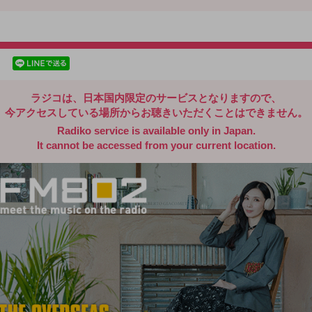
radiko.jp
facebookでシェア
lineでシェア
ラジコは、日本国内限定のサービスとなりますので、
今アクセスしている場所からお聴きいただくことはできません。
Radiko service is available only in Japan.
It cannot be accessed from your current location.