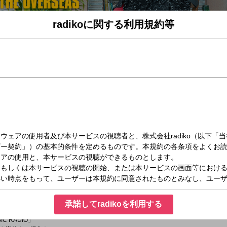
radikoに関する利用規約等
水）25:00～26:00
S(25時台)
る新作から、気になる楽曲をチェック！
ク」
るニュースをご紹介
LD NEWS」
シングルチャートをご紹介
承諾してradikoを利用する
C RADIO」