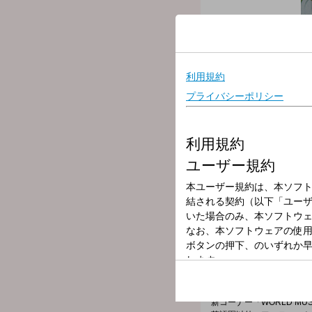
放送局
放送時間
2026年7月8日（
番組名
THE OVERSEA
☆12時台
毎週金曜日にリリースされ
「NEW RELEASEチェッ
海外アーティストの気にな
「THE OVERSEAS WOR
☆1時台
アメリカ、イギリスの最新
「海外チャート紹介」
新コーナー「WORLD MUSI