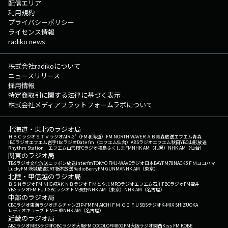
配信エリア
利用規約
プライバシーポリシー
ライセンス情報
radiko news
株式会社radikoについて
ニュースリリース
採用情報
特定商取引に関する法律に基づく表示
株式会社メディアプラットフォームラボについて
北海道・東北のラジオ局
ＨＢＣラジオ
ＳＴＶラジオ
AIR-G'（FM北海道）
FM NORTH WAVE
ＲＡＢ青森放送
エフエム青森
IBCラジオ
エフエム岩手
tbcラジオ
Date fm（エフエム仙台）
ABSラジオ
エフエム秋田
YBC山形放送
Rhythm Station エフエム山形
RFCラジオ福島
ふくしまFM
NHK AM（札幌）
NHK AM（仙台）
関東のラジオ局
TBSラジオ
文化放送
ニッポン放送
interfm
TOKYO FM
J-WAVE
ラジオ日本
BAYFM78
NACK5
ＦＭヨコハマ
LuckyFM 茨城放送
CRT栃木放送
RadioBerry
FM GUNMA
NHK AM（東京）
北陸・甲信越のラジオ局
ＢＳＮラジオ
FM NIIGATA
ＫＮＢラジオ
ＦＭとやま
MROラジオ
エフエム石川
FBCラジオ
FM福井
YBSラジオ
FM FUJI
SBCラジオ
ＦＭ長野
NHK AM（東京）
NHK AM（名古屋）
中部のラジオ局
CBCラジオ
東海ラジオ
ぎふチャン
ZIP-FM
FM AICHI
ＦＭ ＧＩＦＵ
SBSラジオ
K-MIX SHIZUOKA
レディオキューブ ＦＭ三重
NHK AM（名古屋）
近畿のラジオ局
ABCラジオ
MBSラジオ
OBCラジオ大阪
FM COCOLO
FM802
FM大阪
ラジオ関西
Kiss FM KOBE