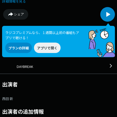
楽プログラム。週を通じて早朝の時間帯に、リスナーの一日のスタートの
詳細情報を見る
お供に。 ⇒番組HPはコチラ ⇒リクエスト・メッセージはコチラ
⇒twitterハッシュタグは「#fm802」 ⇒twitterアカウントは
シェア
「@fm802_pr」 ⇒facebookページはコチラ
ラジコプレミアムなら、１週間以上前の番組もア
プリで聴ける！
プランの詳細
アプリで開く
DAYBREAK
出演者
西田 新
出演者の追加情報