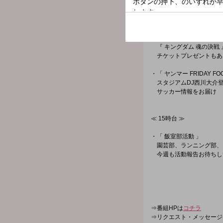
≪ 14時台 ≫
・映画紹介
『 キングダム 魂の決戦 
チケットプレゼントもあ
・「 ヤンマー FRIDAY FOO
スタジアムDJ西川大介
サッカー情報をお届け
≪ 15時台 ≫
・「 飯室部活動 」
園芸部、ランニング部、
今週も活動報告お待ちし
⇒番組HPは
コチラ
⇒リクエスト・メッセージ