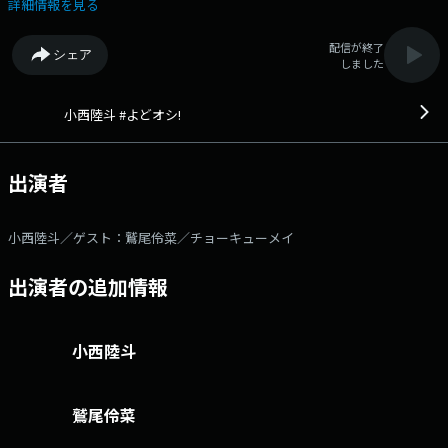
の参考になる話題も。 テレビでは魅せない一面をラジオでお届け。 就
詳細情報を見る
寝前のお供に、夜間のドライバーのお供に、ラジオを通じて「あの頃から
今、この時まで」同じ瞬間をシェア、週末・土曜の夜は、小西陸斗と”よ
配信が終了
シェア
どオシ”過ごしませんか？ Ｘアカウント：@rikky_yodooshi Ｘ
しました
ハッシュタグ： #よどオシ メールアドレス：rikky@abc1008.com
小西陸斗 #よどオシ!
出演者
小西陸斗／ゲスト：鷲尾伶菜／チョーキューメイ
出演者の追加情報
小西陸斗
鷲尾伶菜