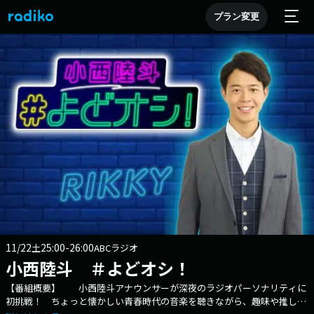
プラン変更
11/22
25:00-26:00
土
ABCラジオ
小西陸斗 ＃よどオシ！
【番組概要】 小西陸斗アナウンサーが深夜のラジオパーソナリティに
初挑戦！ ちょっと懐かしい青春時代の音楽を聴きながら、趣味や推し活