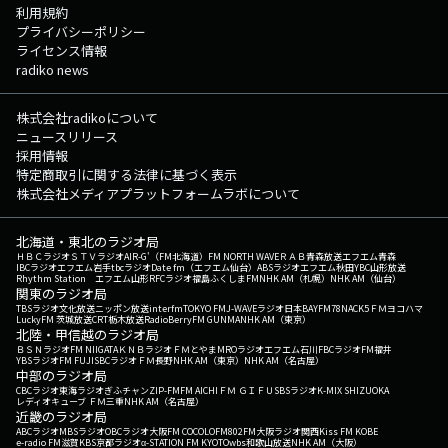
利用規約
プライバシーポリシー
ライセンス情報
radiko news
株式会社radikoについて
ニュースリリース
採用情報
特定商取引に関する法律に基づく表示
株式会社メディアプラットフォームラボについて
北海道・東北のラジオ局
ＨＢＣラジオ
ＳＴＶラジオ
AIR-G'（FM北海道）
FM NORTH WAVE
ＲＡＢ青森放送
エフエム青森
IBCラジオ
エフエム岩手
tbcラジオ
Date fm（エフエム仙台）
ABSラジオ
エフエム秋田
YBC山形放送
Rhythm Station エフエム山形
RFCラジオ福島
ふくしまFM
NHK AM（札幌）
NHK AM（仙台）
関東のラジオ局
TBSラジオ
文化放送
ニッポン放送
interfm
TOKYO FM
J-WAVE
ラジオ日本
BAYFM78
NACK5
ＦＭヨコハマ
LuckyFM 茨城放送
CRT栃木放送
RadioBerry
FM GUNMA
NHK AM（東京）
北陸・甲信越のラジオ局
ＢＳＮラジオ
FM NIIGATA
ＫＮＢラジオ
ＦＭとやま
MROラジオ
エフエム石川
FBCラジオ
FM福井
YBSラジオ
FM FUJI
SBCラジオ
ＦＭ長野
NHK AM（東京）
NHK AM（名古屋）
中部のラジオ局
CBCラジオ
東海ラジオ
ぎふチャン
ZIP-FM
FM AICHI
ＦＭ ＧＩＦＵ
SBSラジオ
K-MIX SHIZUOKA
レディオキューブ ＦＭ三重
NHK AM（名古屋）
近畿のラジオ局
ABCラジオ
MBSラジオ
OBCラジオ大阪
FM COCOLO
FM802
FM大阪
ラジオ関西
Kiss FM KOBE
e-radio FM滋賀
KBS京都ラジオ
α-STATION FM KYOTO
wbs和歌山放送
NHK AM（大阪）