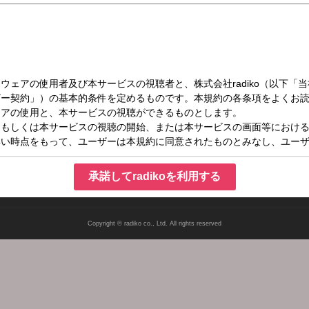
（土）21:30～22:30
くち畑
承諾してradikoを利用する
Copyright © radiko co., Ltd. All rights reserved