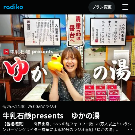
プラン変更
6/25
24:30-25:00
木
ABCラジオ
牛乳石鹸presents ゆかの湯
【番組概要】 関西出身、SNS の総フォロワー数120 万人以上というシ
ンガーソングライター有華による30分のラジオ番組「ゆかの湯」。 く