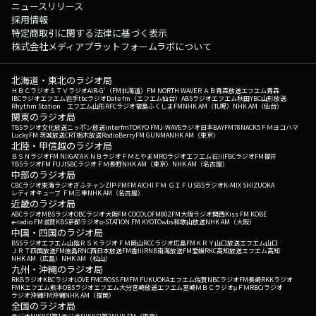
ニュースリリース
採用情報
特定商取引に関する法律に基づく表示
株式会社メディアプラットフォームラボについて
北海道・東北のラジオ局
ＨＢＣラジオ
ＳＴＶラジオ
AIR-G'（FM北海道）
FM NORTH WAVE
ＲＡＢ青森放送
エフエム青森
IBCラジオ
エフエム岩手
tbcラジオ
Date fm（エフエム仙台）
ABSラジオ
エフエム秋田
YBC山形放送
Rhythm Station エフエム山形
RFCラジオ福島
ふくしまFM
NHK AM（札幌）
NHK AM（仙台）
関東のラジオ局
TBSラジオ
文化放送
ニッポン放送
interfm
TOKYO FM
J-WAVE
ラジオ日本
BAYFM78
NACK5
ＦＭヨコハマ
LuckyFM 茨城放送
CRT栃木放送
RadioBerry
FM GUNMA
NHK AM（東京）
北陸・甲信越のラジオ局
ＢＳＮラジオ
FM NIIGATA
ＫＮＢラジオ
ＦＭとやま
MROラジオ
エフエム石川
FBCラジオ
FM福井
YBSラジオ
FM FUJI
SBCラジオ
ＦＭ長野
NHK AM（東京）
NHK AM（名古屋）
中部のラジオ局
CBCラジオ
東海ラジオ
ぎふチャン
ZIP-FM
FM AICHI
ＦＭ ＧＩＦＵ
SBSラジオ
K-MIX SHIZUOKA
レディオキューブ ＦＭ三重
NHK AM（名古屋）
近畿のラジオ局
ABCラジオ
MBSラジオ
OBCラジオ大阪
FM COCOLO
FM802
FM大阪
ラジオ関西
Kiss FM KOBE
e-radio FM滋賀
KBS京都ラジオ
α-STATION FM KYOTO
wbs和歌山放送
NHK AM（大阪）
中国・四国のラジオ局
BSSラジオ
エフエム山陰
ＲＳＫラジオ
ＦＭ岡山
RCCラジオ
広島FM
ＫＲＹ山口放送
エフエム山口
ＪＲＴ四国放送
FM徳島
RNC西日本放送
FM香川
RNB南海放送
FM愛媛
RKC高知放送
エフエム高知
NHK AM（広島）
NHK AM（松山）
九州・沖縄のラジオ局
RKBラジオ
KBCラジオ
LOVE FM
CROSS FM
FM FUKUOKA
エフエム佐賀
NBCラジオ
FM長崎
RKKラジオ
FMKエフエム熊本
OBSラジオ
エフエム大分
宮崎放送
エフエム宮崎
ＭＢＣラジオ
μＦＭ
RBCiラジオ
ラジオ沖縄
FM沖縄
NHK AM（福岡）
全国のラジオ局