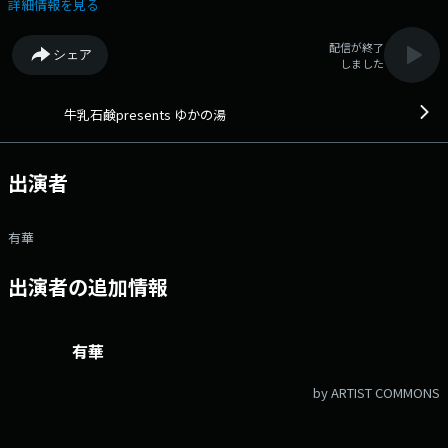
たくたに疲れた一日の終わりに、声と歌とハッピーなキャラクターの“番
詳細情報を見る
台さん”有華がアナタの心にやさしくそっと寄り添う時間です。 Ｘア
カウント：@abc_yukanoyu Ｘハッシュタグ： #牛乳石鹸ゆかの
配信が終了
シェア
湯 メールアドレス：yukanoyu@abc1008.com
しました
牛乳石鹸presents ゆかの湯
出演者
有華
出演者の追加情報
有華
by ARTIST COMMONS