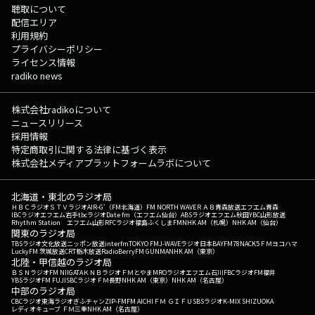
聴取について
配信エリア
利用規約
プライバシーポリシー
ライセンス情報
radiko news
株式会社radikoについて
ニュースリリース
採用情報
特定商取引に関する法律に基づく表示
株式会社メディアプラットフォームラボについて
北海道・東北のラジオ局
ＨＢＣラジオ
ＳＴＶラジオ
AIR-G'（FM北海道）
FM NORTH WAVE
ＲＡＢ青森放送
エフエム青森
IBCラジオ
エフエム岩手
tbcラジオ
Date fm（エフエム仙台）
ABSラジオ
エフエム秋田
YBC山形放送
Rhythm Station エフエム山形
RFCラジオ福島
ふくしまFM
NHK AM（札幌）
NHK AM（仙台）
関東のラジオ局
TBSラジオ
文化放送
ニッポン放送
interfm
TOKYO FM
J-WAVE
ラジオ日本
BAYFM78
NACK5
ＦＭヨコハマ
LuckyFM 茨城放送
CRT栃木放送
RadioBerry
FM GUNMA
NHK AM（東京）
北陸・甲信越のラジオ局
ＢＳＮラジオ
FM NIIGATA
ＫＮＢラジオ
ＦＭとやま
MROラジオ
エフエム石川
FBCラジオ
FM福井
YBSラジオ
FM FUJI
SBCラジオ
ＦＭ長野
NHK AM（東京）
NHK AM（名古屋）
中部のラジオ局
CBCラジオ
東海ラジオ
ぎふチャン
ZIP-FM
FM AICHI
ＦＭ ＧＩＦＵ
SBSラジオ
K-MIX SHIZUOKA
レディオキューブ ＦＭ三重
NHK AM（名古屋）