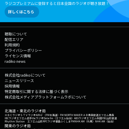
ラジコプレミアムに登録すると日本全国のラジオが聴き放題！
詳しくはこちら
聴取について
配信エリア
利用規約
プライバシーポリシー
ライセンス情報
radiko news
株式会社radikoについて
ニュースリリース
採用情報
特定商取引に関する法律に基づく表示
株式会社メディアプラットフォームラボについて
北海道・東北のラジオ局
ＨＢＣラジオ
ＳＴＶラジオ
AIR-G'（FM北海道）
FM NORTH WAVE
ＲＡＢ青森放送
エフエム青森
IBCラジオ
エフエム岩手
tbcラジオ
Date fm（エフエム仙台）
ABSラジオ
エフエム秋田
YBC山形放送
Rhythm Station エフエム山形
RFCラジオ福島
ふくしまFM
NHK AM（札幌）
NHK AM（仙台）
関東のラジオ局