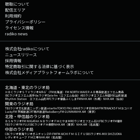
聴取について
配信エリア
利用規約
プライバシーポリシー
ライセンス情報
radiko news
株式会社radikoについて
ニュースリリース
採用情報
特定商取引に関する法律に基づく表示
株式会社メディアプラットフォームラボについて
北海道・東北のラジオ局
ＨＢＣラジオ
ＳＴＶラジオ
AIR-G'（FM北海道）
FM NORTH WAVE
ＲＡＢ青森放送
エフエム青森
IBCラジオ
エフエム岩手
tbcラジオ
Date fm（エフエム仙台）
ABSラジオ
エフエム秋田
YBC山形放送
Rhythm Station エフエム山形
RFCラジオ福島
ふくしまFM
NHK AM（札幌）
NHK AM（仙台）
関東のラジオ局
TBSラジオ
文化放送
ニッポン放送
interfm
TOKYO FM
J-WAVE
ラジオ日本
BAYFM78
NACK5
ＦＭヨコハマ
LuckyFM 茨城放送
CRT栃木放送
RadioBerry
FM GUNMA
NHK AM（東京）
北陸・甲信越のラジオ局
ＢＳＮラジオ
FM NIIGATA
ＫＮＢラジオ
ＦＭとやま
MROラジオ
エフエム石川
FBCラジオ
FM福井
YBSラジオ
FM FUJI
SBCラジオ
ＦＭ長野
NHK AM（東京）
NHK AM（名古屋）
中部のラジオ局
CBCラジオ
東海ラジオ
ぎふチャン
ZIP-FM
FM AICHI
ＦＭ ＧＩＦＵ
SBSラジオ
K-MIX SHIZUOKA
レディオキューブ ＦＭ三重
NHK AM（名古屋）