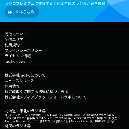
ラジコプレミアムに登録すると日本全国のラジオが聴き放題！
詳しくはこちら
聴取について
配信エリア
利用規約
プライバシーポリシー
ライセンス情報
radiko news
株式会社radikoについて
ニュースリリース
採用情報
特定商取引に関する法律に基づく表示
株式会社メディアプラットフォームラボについて
北海道・東北のラジオ局
ＨＢＣラジオ
ＳＴＶラジオ
AIR-G'（FM北海道）
FM NORTH WAVE
ＲＡＢ青森放送
エフエム青森
IBCラジオ
エフエム岩手
tbcラジオ
Date fm（エフエム仙台）
ABSラジオ
エフエム秋田
YBC山形放送
Rhythm Station エフエム山形
RFCラジオ福島
ふくしまFM
NHK AM（札幌）
NHK AM（仙台）
関東のラジオ局