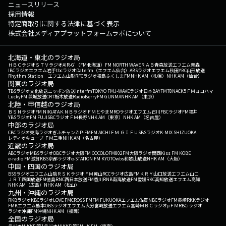
ニュースリリース
採用情報
特定商取引に関する法律に基づく表示
株式会社メディアプラットフォームラボについて
北海道・東北のラジオ局
ＨＢＣラジオ
ＳＴＶラジオ
AIR-G'（FM北海道）
FM NORTH WAVE
ＲＡＢ青森放送
エフエム青森
IBCラジオ
エフエム岩手
tbcラジオ
Date fm（エフエム仙台）
ABSラジオ
エフエム秋田
YBC山形放送
Rhythm Station エフエム山形
RFCラジオ福島
ふくしまFM
NHK AM（札幌）
NHK AM（仙台）
関東のラジオ局
TBSラジオ
文化放送
ニッポン放送
interfm
TOKYO FM
J-WAVE
ラジオ日本
BAYFM78
NACK5
ＦＭヨコハマ
LuckyFM 茨城放送
CRT栃木放送
RadioBerry
FM GUNMA
NHK AM（東京）
北陸・甲信越のラジオ局
ＢＳＮラジオ
FM NIIGATA
ＫＮＢラジオ
ＦＭとやま
MROラジオ
エフエム石川
FBCラジオ
FM福井
YBSラジオ
FM FUJI
SBCラジオ
ＦＭ長野
NHK AM（東京）
NHK AM（名古屋）
中部のラジオ局
CBCラジオ
東海ラジオ
ぎふチャン
ZIP-FM
FM AICHI
ＦＭ ＧＩＦＵ
SBSラジオ
K-MIX SHIZUOKA
レディオキューブ ＦＭ三重
NHK AM（名古屋）
近畿のラジオ局
ABCラジオ
MBSラジオ
OBCラジオ大阪
FM COCOLO
FM802
FM大阪
ラジオ関西
Kiss FM KOBE
e-radio FM滋賀
KBS京都ラジオ
α-STATION FM KYOTO
wbs和歌山放送
NHK AM（大阪）
中国・四国のラジオ局
BSSラジオ
エフエム山陰
ＲＳＫラジオ
ＦＭ岡山
RCCラジオ
広島FM
ＫＲＹ山口放送
エフエム山口
ＪＲＴ四国放送
FM徳島
RNC西日本放送
FM香川
RNB南海放送
FM愛媛
RKC高知放送
エフエム高知
NHK AM（広島）
NHK AM（松山）
九州・沖縄のラジオ局
RKBラジオ
KBCラジオ
LOVE FM
CROSS FM
FM FUKUOKA
エフエム佐賀
NBCラジオ
FM長崎
RKKラジオ
FMKエフエム熊本
OBSラジオ
エフエム大分
宮崎放送
エフエム宮崎
ＭＢＣラジオ
μＦＭ
RBCiラジオ
ラジオ沖縄
FM沖縄
NHK AM（福岡）
全国のラジオ局