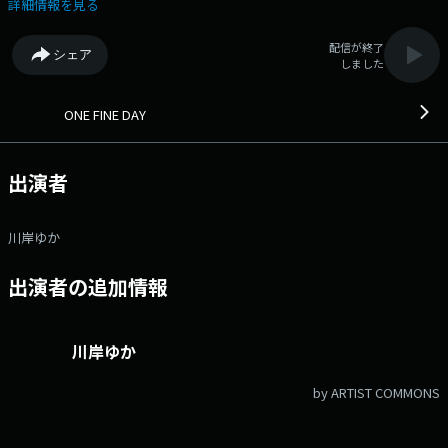
トをお招きし、心地よい音楽と共にお届けします。 番組へのメッセージ
詳細情報を見る
はこちら ＞＞ Xアカウントは「@onefineday_2nd」 ・ハッシュタ
グは「#わんふぁ」 ・ハッシュタグは「#FM京都」
配信が終了
シェア
しました
ONE FINE DAY
出演者
川岸ゆか
出演者の追加情報
川岸ゆか
by ARTIST COMMONS