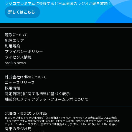
ラジコプレミアムに登録すると日本全国のラジオが聴き放題！
詳しくはこちら
聴取について
配信エリア
利用規約
プライバシーポリシー
ライセンス情報
radiko news
株式会社radikoについて
ニュースリリース
採用情報
特定商取引に関する法律に基づく表示
株式会社メディアプラットフォームラボについて
北海道・東北のラジオ局
ＨＢＣラジオ
ＳＴＶラジオ
AIR-G'（FM北海道）
FM NORTH WAVE
ＲＡＢ青森放送
エフエム青森
IBCラジオ
エフエム岩手
tbcラジオ
Date fm（エフエム仙台）
ABSラジオ
エフエム秋田
YBC山形放送
Rhythm Station エフエム山形
RFCラジオ福島
ふくしまFM
NHK AM（札幌）
NHK AM（仙台）
関東のラジオ局