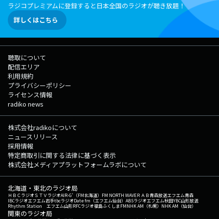
ラジコプレミアムに登録すると日本全国のラジオが聴き放題！
詳しくはこちら
聴取について
配信エリア
利用規約
プライバシーポリシー
ライセンス情報
radiko news
株式会社radikoについて
ニュースリリース
採用情報
特定商取引に関する法律に基づく表示
株式会社メディアプラットフォームラボについて
北海道・東北のラジオ局
ＨＢＣラジオ
ＳＴＶラジオ
AIR-G'（FM北海道）
FM NORTH WAVE
ＲＡＢ青森放送
エフエム青森
IBCラジオ
エフエム岩手
tbcラジオ
Date fm（エフエム仙台）
ABSラジオ
エフエム秋田
YBC山形放送
Rhythm Station エフエム山形
RFCラジオ福島
ふくしまFM
NHK AM（札幌）
NHK AM（仙台）
関東のラジオ局