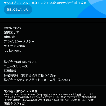
ラジコプレミアムに登録すると日本全国のラジオが聴き放題！
詳しくはこちら
聴取について
配信エリア
利用規約
プライバシーポリシー
ライセンス情報
radiko news
株式会社radikoについて
ニュースリリース
採用情報
特定商取引に関する法律に基づく表示
株式会社メディアプラットフォームラボについて
北海道・東北のラジオ局
ＨＢＣラジオ
ＳＴＶラジオ
AIR-G'（FM北海道）
FM NORTH WAVE
ＲＡＢ青森放送
エフエム青森
IBCラジオ
エフエム岩手
tbcラジオ
Date fm（エフエム仙台）
ABSラジオ
エフエム秋田
YBC山形放送
Rhythm Station エフエム山形
RFCラジオ福島
ふくしまFM
NHK AM（札幌）
NHK AM（仙台）
関東のラジオ局