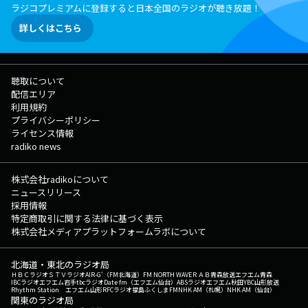
ラジコプレミアムに登録すると日本全国のラジオが聴き放題！
詳しくはこちら
聴取について
配信エリア
利用規約
プライバシーポリシー
ライセンス情報
radiko news
株式会社radikoについて
ニュースリリース
採用情報
特定商取引に関する法律に基づく表示
株式会社メディアプラットフォームラボについて
北海道・東北のラジオ局
ＨＢＣラジオ
ＳＴＶラジオ
AIR-G'（FM北海道）
FM NORTH WAVE
ＲＡＢ青森放送
エフエム青森
IBCラジオ
エフエム岩手
tbcラジオ
Date fm（エフエム仙台）
ABSラジオ
エフエム秋田
YBC山形放送
Rhythm Station エフエム山形
RFCラジオ福島
ふくしまFM
NHK AM（札幌）
NHK AM（仙台）
関東のラジオ局