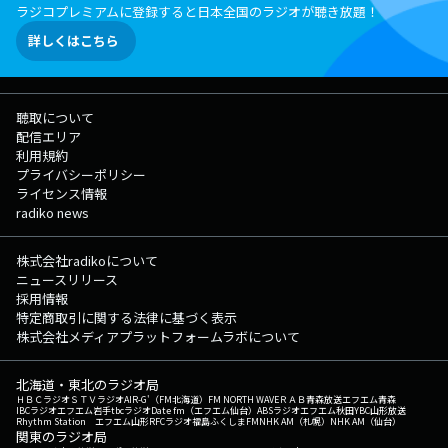
ラジコプレミアムに登録すると日本全国のラジオが聴き放題！
詳しくはこちら
聴取について
配信エリア
利用規約
プライバシーポリシー
ライセンス情報
radiko news
株式会社radikoについて
ニュースリリース
採用情報
特定商取引に関する法律に基づく表示
株式会社メディアプラットフォームラボについて
北海道・東北のラジオ局
ＨＢＣラジオ
ＳＴＶラジオ
AIR-G'（FM北海道）
FM NORTH WAVE
ＲＡＢ青森放送
エフエム青森
IBCラジオ
エフエム岩手
tbcラジオ
Date fm（エフエム仙台）
ABSラジオ
エフエム秋田
YBC山形放送
Rhythm Station エフエム山形
RFCラジオ福島
ふくしまFM
NHK AM（札幌）
NHK AM（仙台）
関東のラジオ局