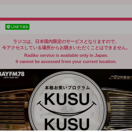
radiko.jp
facebookでシェア
lineでシェア
ラジコは、日本国内限定のサービスとなりますので、
今アクセスしている場所からお聴きいただくことはできません。
Radiko service is available only in Japan.
It cannot be accessed from your current location.