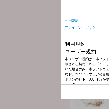
放送局
放送時間
2024年9月8日（
番組名
KUSU KUSU
27時間テレビの100キ
ルタイムの他、モシモシの