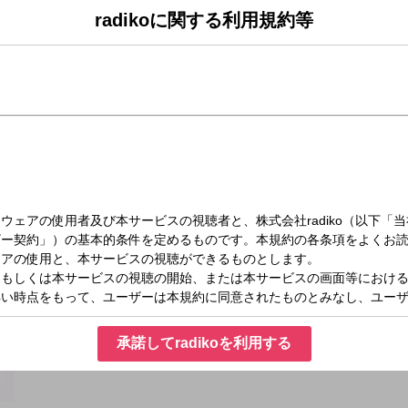
radikoに関する利用規約等
日）21:00～21:30
ロサバイバルマラソン堂々1位のモシモシ登場！9月8日分では、モシモシ紅一点 あき
ネタは、〇〇になったかぁさん。ネクストブレイクを感じさせる面白ネタにも注目
承諾してradikoを利用する