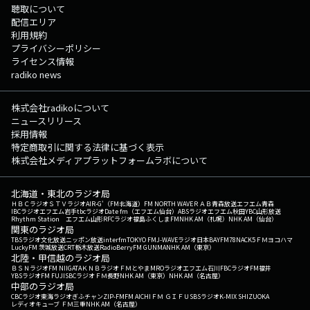
聴取について
配信エリア
利用規約
プライバシーポリシー
ライセンス情報
radiko news
株式会社radikoについて
ニュースリリース
採用情報
特定商取引に関する法律に基づく表示
株式会社メディアプラットフォームラボについて
北海道・東北のラジオ局
ＨＢＣラジオ
ＳＴＶラジオ
AIR-G'（FM北海道）
FM NORTH WAVE
ＲＡＢ青森放送
エフエム青森
IBCラジオ
エフエム岩手
tbcラジオ
Date fm（エフエム仙台）
ABSラジオ
エフエム秋田
YBC山形放送
Rhythm Station エフエム山形
RFCラジオ福島
ふくしまFM
NHK AM（札幌）
NHK AM（仙台）
関東のラジオ局
TBSラジオ
文化放送
ニッポン放送
interfm
TOKYO FM
J-WAVE
ラジオ日本
BAYFM78
NACK5
ＦＭヨコハマ
LuckyFM 茨城放送
CRT栃木放送
RadioBerry
FM GUNMA
NHK AM（東京）
北陸・甲信越のラジオ局
ＢＳＮラジオ
FM NIIGATA
ＫＮＢラジオ
ＦＭとやま
MROラジオ
エフエム石川
FBCラジオ
FM福井
YBSラジオ
FM FUJI
SBCラジオ
ＦＭ長野
NHK AM（東京）
NHK AM（名古屋）
中部のラジオ局
CBCラジオ
東海ラジオ
ぎふチャン
ZIP-FM
FM AICHI
ＦＭ ＧＩＦＵ
SBSラジオ
K-MIX SHIZUOKA
レディオキューブ ＦＭ三重
NHK AM（名古屋）