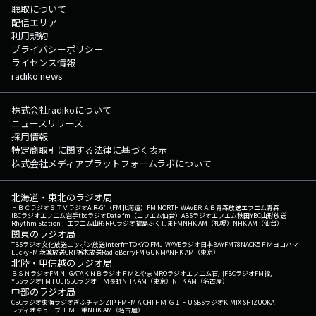
聴取について
配信エリア
利用規約
プライバシーポリシー
ライセンス情報
radiko news
株式会社radikoについて
ニュースリリース
採用情報
特定商取引に関する法律に基づく表示
株式会社メディアプラットフォームラボについて
北海道・東北のラジオ局
ＨＢＣラジオ
ＳＴＶラジオ
AIR-G'（FM北海道）
FM NORTH WAVE
ＲＡＢ青森放送
エフエム青森
IBCラジオ
エフエム岩手
tbcラジオ
Date fm（エフエム仙台）
ABSラジオ
エフエム秋田
YBC山形放送
Rhythm Station エフエム山形
RFCラジオ福島
ふくしまFM
NHK AM（札幌）
NHK AM（仙台）
関東のラジオ局
TBSラジオ
文化放送
ニッポン放送
interfm
TOKYO FM
J-WAVE
ラジオ日本
BAYFM78
NACK5
ＦＭヨコハマ
LuckyFM 茨城放送
CRT栃木放送
RadioBerry
FM GUNMA
NHK AM（東京）
北陸・甲信越のラジオ局
ＢＳＮラジオ
FM NIIGATA
ＫＮＢラジオ
ＦＭとやま
MROラジオ
エフエム石川
FBCラジオ
FM福井
YBSラジオ
FM FUJI
SBCラジオ
ＦＭ長野
NHK AM（東京）
NHK AM（名古屋）
中部のラジオ局
CBCラジオ
東海ラジオ
ぎふチャン
ZIP-FM
FM AICHI
ＦＭ ＧＩＦＵ
SBSラジオ
K-MIX SHIZUOKA
レディオキューブ ＦＭ三重
NHK AM（名古屋）