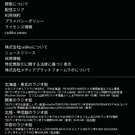
聴取について
配信エリア
利用規約
プライバシーポリシー
ライセンス情報
radiko news
株式会社radikoについて
ニュースリリース
採用情報
特定商取引に関する法律に基づく表示
株式会社メディアプラットフォームラボについて
北海道・東北のラジオ局
ＨＢＣラジオ
ＳＴＶラジオ
AIR-G'（FM北海道）
FM NORTH WAVE
ＲＡＢ青森放送
エフエム青森
IBCラジオ
エフエム岩手
tbcラジオ
Date fm（エフエム仙台）
ABSラジオ
エフエム秋田
YBC山形放送
Rhythm Station エフエム山形
RFCラジオ福島
ふくしまFM
NHK AM（札幌）
NHK AM（仙台）
関東のラジオ局
TBSラジオ
文化放送
ニッポン放送
interfm
TOKYO FM
J-WAVE
ラジオ日本
BAYFM78
NACK5
ＦＭヨコハマ
LuckyFM 茨城放送
CRT栃木放送
RadioBerry
FM GUNMA
NHK AM（東京）
北陸・甲信越のラジオ局
ＢＳＮラジオ
FM NIIGATA
ＫＮＢラジオ
ＦＭとやま
MROラジオ
エフエム石川
FBCラジオ
FM福井
YBSラジオ
FM FUJI
SBCラジオ
ＦＭ長野
NHK AM（東京）
NHK AM（名古屋）
中部のラジオ局
CBCラジオ
東海ラジオ
ぎふチャン
ZIP-FM
FM AICHI
ＦＭ ＧＩＦＵ
SBSラジオ
K-MIX SHIZUOKA
レディオキューブ ＦＭ三重
NHK AM（名古屋）