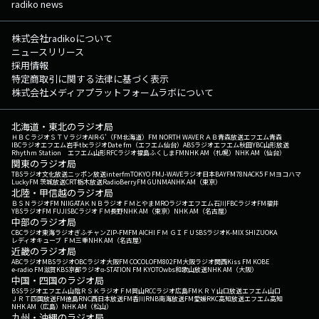
radiko news
株式会社radikoについて
ニュースリリース
採用情報
特定商取引に関する法律に基づく表示
株式会社メディアプラットフォームラボについて
北海道・東北のラジオ局
ＨＢＣラジオ
ＳＴＶラジオ
AIR-G'（FM北海道）
FM NORTH WAVE
ＲＡＢ青森放送
エフエム青森
IBCラジオ
エフエム岩手
tbcラジオ
Date fm（エフエム仙台）
ABSラジオ
エフエム秋田
YBC山形放送
Rhythm Station エフエム山形
RFCラジオ福島
ふくしまFM
NHK AM（札幌）
NHK AM（仙台）
関東のラジオ局
TBSラジオ
文化放送
ニッポン放送
interfm
TOKYO FM
J-WAVE
ラジオ日本
BAYFM78
NACK5
ＦＭヨコハマ
LuckyFM 茨城放送
CRT栃木放送
RadioBerry
FM GUNMA
NHK AM（東京）
北陸・甲信越のラジオ局
ＢＳＮラジオ
FM NIIGATA
ＫＮＢラジオ
ＦＭとやま
MROラジオ
エフエム石川
FBCラジオ
FM福井
YBSラジオ
FM FUJI
SBCラジオ
ＦＭ長野
NHK AM（東京）
NHK AM（名古屋）
中部のラジオ局
CBCラジオ
東海ラジオ
ぎふチャン
ZIP-FM
FM AICHI
ＦＭ ＧＩＦＵ
SBSラジオ
K-MIX SHIZUOKA
レディオキューブ ＦＭ三重
NHK AM（名古屋）
近畿のラジオ局
ABCラジオ
MBSラジオ
OBCラジオ大阪
FM COCOLO
FM802
FM大阪
ラジオ関西
Kiss FM KOBE
e-radio FM滋賀
KBS京都ラジオ
α-STATION FM KYOTO
wbs和歌山放送
NHK AM（大阪）
中国・四国のラジオ局
BSSラジオ
エフエム山陰
ＲＳＫラジオ
ＦＭ岡山
RCCラジオ
広島FM
ＫＲＹ山口放送
エフエム山口
ＪＲＴ四国放送
FM徳島
RNC西日本放送
FM香川
RNB南海放送
FM愛媛
RKC高知放送
エフエム高知
NHK AM（広島）
NHK AM（松山）
九州・沖縄のラジオ局