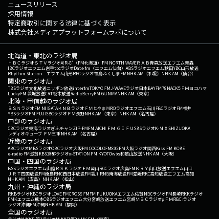
ニュースリリース
採用情報
特定商取引に関する法律に基づく表示
株式会社メディアプラットフォームラボについて
北海道・東北のラジオ局
ＨＢＣラジオ
ＳＴＶラジオ
AIR-G'（FM北海道）
FM NORTH WAVE
ＲＡＢ青森放送
エフエム青森
IBCラジオ
エフエム岩手
tbcラジオ
Date fm（エフエム仙台）
ABSラジオ
エフエム秋田
YBC山形放送
Rhythm Station エフエム山形
RFCラジオ福島
ふくしまFM
NHK AM（札幌）
NHK AM（仙台）
関東のラジオ局
TBSラジオ
文化放送
ニッポン放送
interfm
TOKYO FM
J-WAVE
ラジオ日本
BAYFM78
NACK5
ＦＭヨコハマ
LuckyFM 茨城放送
CRT栃木放送
RadioBerry
FM GUNMA
NHK AM（東京）
北陸・甲信越のラジオ局
ＢＳＮラジオ
FM NIIGATA
ＫＮＢラジオ
ＦＭとやま
MROラジオ
エフエム石川
FBCラジオ
FM福井
YBSラジオ
FM FUJI
SBCラジオ
ＦＭ長野
NHK AM（東京）
NHK AM（名古屋）
中部のラジオ局
CBCラジオ
東海ラジオ
ぎふチャン
ZIP-FM
FM AICHI
ＦＭ ＧＩＦＵ
SBSラジオ
K-MIX SHIZUOKA
レディオキューブ ＦＭ三重
NHK AM（名古屋）
近畿のラジオ局
ABCラジオ
MBSラジオ
OBCラジオ大阪
FM COCOLO
FM802
FM大阪
ラジオ関西
Kiss FM KOBE
e-radio FM滋賀
KBS京都ラジオ
α-STATION FM KYOTO
wbs和歌山放送
NHK AM（大阪）
中国・四国のラジオ局
BSSラジオ
エフエム山陰
ＲＳＫラジオ
ＦＭ岡山
RCCラジオ
広島FM
ＫＲＹ山口放送
エフエム山口
ＪＲＴ四国放送
FM徳島
RNC西日本放送
FM香川
RNB南海放送
FM愛媛
RKC高知放送
エフエム高知
NHK AM（広島）
NHK AM（松山）
九州・沖縄のラジオ局
RKBラジオ
KBCラジオ
LOVE FM
CROSS FM
FM FUKUOKA
エフエム佐賀
NBCラジオ
FM長崎
RKKラジオ
FMKエフエム熊本
OBSラジオ
エフエム大分
宮崎放送
エフエム宮崎
ＭＢＣラジオ
μＦＭ
RBCiラジオ
ラジオ沖縄
FM沖縄
NHK AM（福岡）
全国のラジオ局