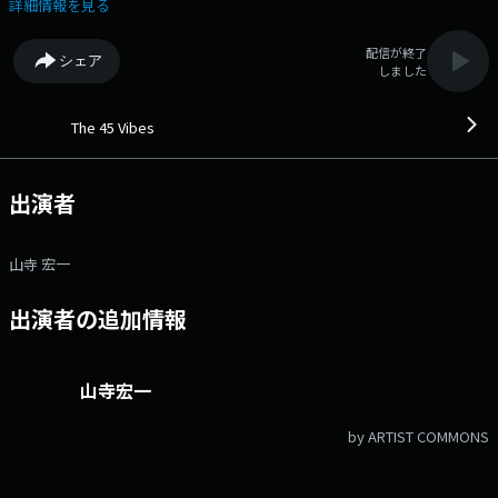
一 番組宛メール 45v@bayfm.co.jp 番組公式HP
詳細情報を見る
https://bayfm.co.jp/program/45v/ Xアカウントは
「@bayfm78MHz」 Xハッシュタグは「#bayfm」 ■BAYFM公式
配信が終了
シェア
HP ■オンエア楽曲一覧
しました
The 45 Vibes
出演者
山寺 宏一
出演者の追加情報
山寺宏一
by ARTIST COMMONS