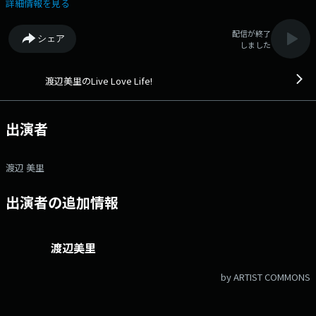
「LIFE」にシンクロ。ときに誰かのために涙し、ときに誰かのために叱咤
詳細情報を見る
激励し、日々、渡辺美里が感じることを、音楽とともに綴ります。誰かの
力になるラジオプログラムです。素敵な音楽で心地よい時間をご一緒
配信が終了
シェア
に。 渡辺美里 番組宛メール wmisato@bayfm.co.jp
しました
番組公式HP https://bayfm.co.jp/program/wmisato/ 番組公式ハッシュ
タグ 「#美里ラジオ」 渡辺美里公式Xアカウント
https://twitter.com/misato_official ■BAYFM公式HP ■オンエア楽
渡辺美里のLive Love Life!
曲一覧
出演者
渡辺 美里
出演者の追加情報
渡辺美里
by ARTIST COMMONS