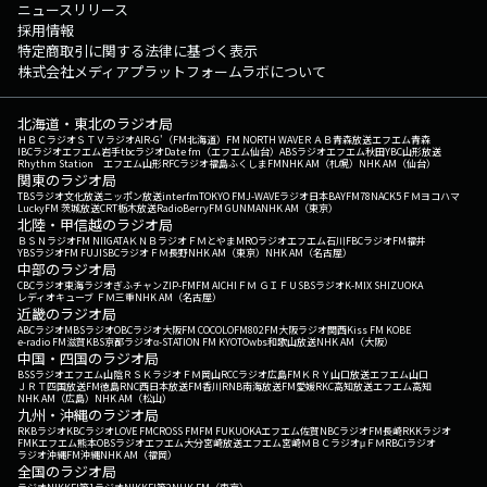
ニュースリリース
採用情報
特定商取引に関する法律に基づく表示
株式会社メディアプラットフォームラボについて
北海道・東北のラジオ局
ＨＢＣラジオ
ＳＴＶラジオ
AIR-G'（FM北海道）
FM NORTH WAVE
ＲＡＢ青森放送
エフエム青森
IBCラジオ
エフエム岩手
tbcラジオ
Date fm（エフエム仙台）
ABSラジオ
エフエム秋田
YBC山形放送
Rhythm Station エフエム山形
RFCラジオ福島
ふくしまFM
NHK AM（札幌）
NHK AM（仙台）
関東のラジオ局
TBSラジオ
文化放送
ニッポン放送
interfm
TOKYO FM
J-WAVE
ラジオ日本
BAYFM78
NACK5
ＦＭヨコハマ
LuckyFM 茨城放送
CRT栃木放送
RadioBerry
FM GUNMA
NHK AM（東京）
北陸・甲信越のラジオ局
ＢＳＮラジオ
FM NIIGATA
ＫＮＢラジオ
ＦＭとやま
MROラジオ
エフエム石川
FBCラジオ
FM福井
YBSラジオ
FM FUJI
SBCラジオ
ＦＭ長野
NHK AM（東京）
NHK AM（名古屋）
中部のラジオ局
CBCラジオ
東海ラジオ
ぎふチャン
ZIP-FM
FM AICHI
ＦＭ ＧＩＦＵ
SBSラジオ
K-MIX SHIZUOKA
レディオキューブ ＦＭ三重
NHK AM（名古屋）
近畿のラジオ局
ABCラジオ
MBSラジオ
OBCラジオ大阪
FM COCOLO
FM802
FM大阪
ラジオ関西
Kiss FM KOBE
e-radio FM滋賀
KBS京都ラジオ
α-STATION FM KYOTO
wbs和歌山放送
NHK AM（大阪）
中国・四国のラジオ局
BSSラジオ
エフエム山陰
ＲＳＫラジオ
ＦＭ岡山
RCCラジオ
広島FM
ＫＲＹ山口放送
エフエム山口
ＪＲＴ四国放送
FM徳島
RNC西日本放送
FM香川
RNB南海放送
FM愛媛
RKC高知放送
エフエム高知
NHK AM（広島）
NHK AM（松山）
九州・沖縄のラジオ局
RKBラジオ
KBCラジオ
LOVE FM
CROSS FM
FM FUKUOKA
エフエム佐賀
NBCラジオ
FM長崎
RKKラジオ
FMKエフエム熊本
OBSラジオ
エフエム大分
宮崎放送
エフエム宮崎
ＭＢＣラジオ
μＦＭ
RBCiラジオ
ラジオ沖縄
FM沖縄
NHK AM（福岡）
全国のラジオ局